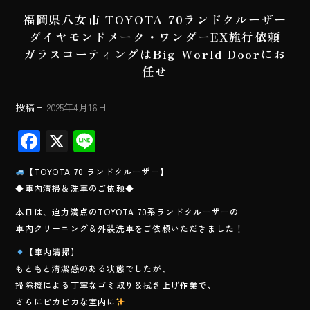
福岡県八女市 TOYOTA 70ランドクルーザー
ダイヤモンドメーク・ワンダーEX施行依頼
ガラスコーティングはBig World Doorにお
任せ
投稿日
2025年4月16日
F
X
Li
ac
ne
【TOYOTA 70 ランドクルーザー】
e
◆車内清掃＆洗車のご依頼◆
b
本日は、迫力満点のTOYOTA 70系ランドクルーザーの
o
車内クリーニング＆外装洗車をご依頼いただきました！
ok
【車内清掃】
もともと清潔感のある状態でしたが、
掃除機による丁寧なゴミ取り＆拭き上げ作業で、
さらにピカピカな室内に