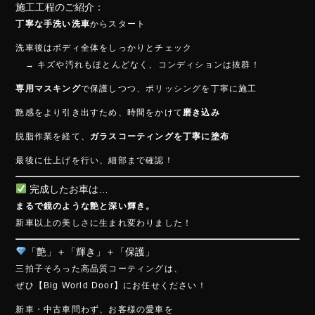
施工工程のご紹介：
丁寧な手洗い洗車
からスタート
洗車後はボディ全体をしっかりとチェック
→ キズや汚れもほとんどなく、コンディションは抜群！
専用マスキング
で保護しつつ、ポリッシングを丁寧に施工
艶感をより引き出すため、時間をかけて
磨き込み
脱脂作業を経て、
ガラスコーティングを丁寧に塗布
最後に仕上げを行い、細部まで確認！
完成したお車は…
まるで鏡のような艶と深い輝き。
新車以上の美しさに生まれ変わりました！
「艶」＋「輝き」＋「保護」
三拍子そろった高品質コーティングは、
ぜひ【Big World Door】にお任せください！
新車・中古車問わず、お客様の愛車を