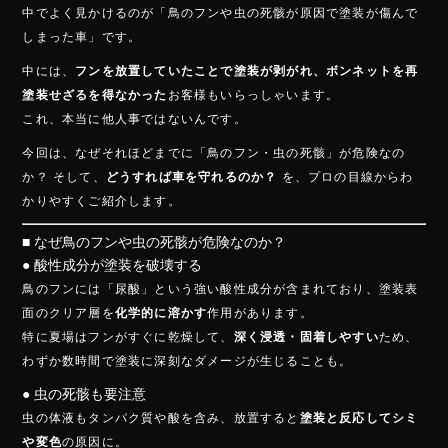
o
中でよく見かけるのが「鳥のフンや虫の死骸が原因で塗装が傷んで
しまった車」です。
ok
中には、
フンを放置していたことで塗装が剥がれ、ボンネットを再
塗装せざるを得なかった
お客様もいらっしゃいます。
これ、本当に他人事ではないんです。
今回は、なぜそれほどまでに「鳥のフン・虫の死骸」が危険なの
か？ そして、
どうすれば車を守れるのか？
を、プロの目線からわ
かりやすくご紹介します。
■ なぜ鳥のフンや虫の死骸が危険なのか？
● 酸性成分が塗装を破壊する
鳥のフンには「尿酸」という強い酸性成分が含まれており、塗装表
面のクリア層を
化学的に溶かす
作用があります。
特に夏場はフンがすぐに乾燥して、
深く浸透・固着しやすい
ため、
わずか数時間で塗装に深刻なダメージが生じることも。
● 虫の死骸も要注意
虫の体液もタンパク質や酸を含み、放置すると
塗装と反応してシミ
や変色
の原因に。