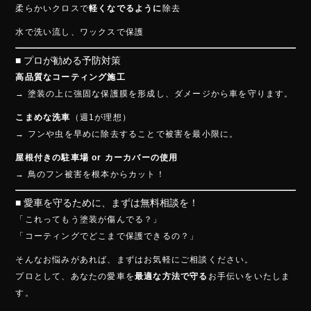
柔らかいクロスで
軽くなでるように
除去
水で洗い流し、ワックスで保護
■ プロが勧める予防対策
高品質なコーティング施工
→ 塗装の上に強固な保護膜を形成し、ダメージから車を守ります。
こまめな洗車
（週1が理想）
→ フンや虫を早めに除去することで被害を最小限に。
屋根付きの駐車場 or カーカバーの使用
→ 鳥のフン被害を根本からカット！
■ 愛車を守るために、まずは無料相談を！
「これってもう塗装が傷んでる？」
「コーティングでどこまで保護できるの？」
そんなお悩みがあれば、まずはお気軽にご相談ください。
プロとして、あなたの愛車を
最適な方法で守る
お手伝いをいたしま
す。