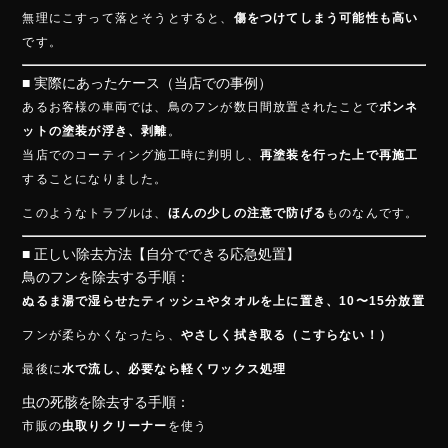
無理にこすって落とそうとすると、
傷をつけてしまう可能性も高い
です。
■ 実際にあったケース（当店での事例）
あるお客様の車両では、鳥のフンが数日間放置されたことで
ボンネ
ットの塗装が浮き、剥離
。
当店でのコーティング施工時に判明し、
再塗装を行った上で再施工
することになりました。
このようなトラブルは、
ほんの少しの注意で防げる
ものなんです。
■ 正しい除去方法【自分でできる応急処置】
鳥のフンを除去する手順：
ぬるま湯で湿らせたティッシュやタオルを上に置き、10〜15分放置
フンが柔らかくなったら、
やさしく拭き取る（こすらない！）
最後に
水で流し、必要なら軽くワックス処理
虫の死骸を除去する手順：
市販の
虫取りクリーナー
を使う