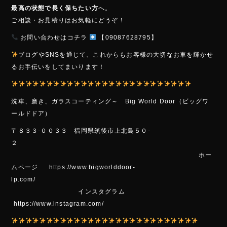
最高の状態で長く保ちたい方
へ。
ご相談・お見積りはお気軽にどうぞ！
お問い合わせはコチラ
【09087628795】
ブログやSNSを通じて、これからもお客様の大切なお車を輝かせ
るお手伝いをしてまいります！
洗車、磨き、ガラスコーティング～ Bi
g Wo
rld Door（ビッグワ
ールドドア）
〒８３３-００３３ 福岡県筑後市上北島５０-
２
ホー
ムページ https://www.bigworlddoor-
lp.com/
インスタグラム
https://www.instagram.com/