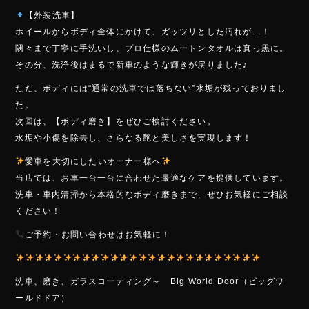
【外装洗車】
ホイールからボディ全体にかけて、ガッツリとした汚れが…！
隅々まで丁寧に手洗いし、プロ仕様のムートンタオルは真っ黒に。
その分、洗浄後はまるで新車のような輝きが戻りました♪
ただ、ボディには“通常の洗車では落ちない”水垢が残っておりまし
た。
次回は、【ボディ磨き】をぜひご検討ください。
水垢や小傷を除去し、さらなる艶と美しさを実現します！
愛車を大切にしたいオーナー様へ
当店では、お車一台一台に合わせた最適なケアを提供しています。
洗車・車内清掃から本格的なボディ磨きまで、ぜひお気軽にご相談
ください！
ご予約・お問い合わせはお気軽に！
洗車、磨き、ガラスコーティング～ Bi
g Wo
rld Door（ビッグワ
ールドドア）