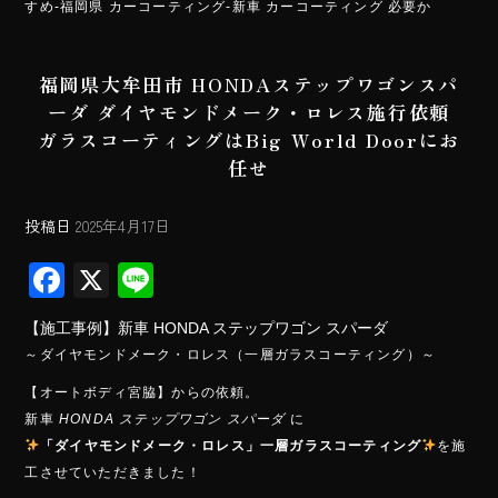
すめ-福岡県 カーコーティング-新車 カーコーティング 必要か
福岡県大牟田市 HONDAステップワゴンスパ
ーダ ダイヤモンドメーク・ロレス施行依頼
ガラスコーティングはBig World Doorにお
任せ
投稿日
2025年4月17日
F
X
Li
ac
ne
【施工事例】新車 HONDA ステップワゴン スパーダ
e
～ダイヤモンドメーク・ロレス（一層ガラスコーティング）～
b
【オートボディ宮脇】からの依頼。
o
新車
HONDA ステップワゴン スパーダ
に
ok
「ダイヤモンドメーク・ロレス」一層ガラスコーティング
を施
工させていただきました！