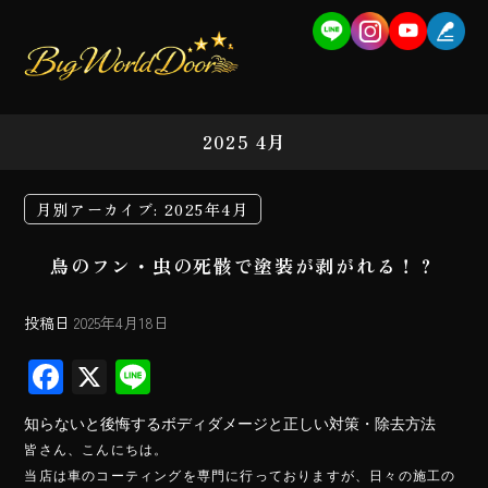
2025 4月
月別アーカイブ:
2025年4月
鳥のフン・虫の死骸で塗装が剥がれる！？
投稿日
2025年4月18日
F
X
Li
ac
ne
知らないと後悔するボディダメージと正しい対策・除去方法
e
皆さん、こんにちは。
b
当店は車のコーティングを専門に行っておりますが、日々の施工の