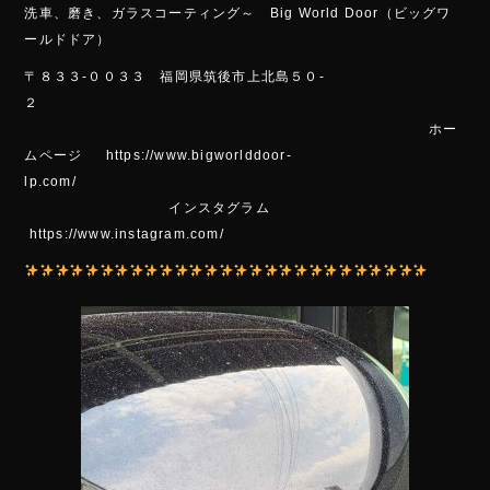
洗車、磨き、ガラスコーティング～ Bi
g Wo
rld Door（ビッグワ
ールドドア）
〒８３３-００３３ 福岡県筑後市上北島５０-
２
ホー
ムページ https://www.bigworlddoor-
lp.com/
インスタグラム
https://www.instagram.com/