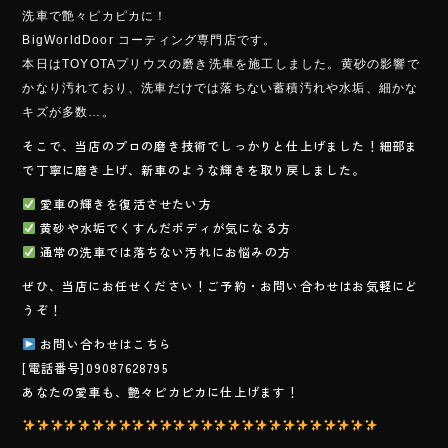
e
洗車で艶々ピカピカに！
b
BigWorldDoor コーティング専門店です。
o
本日はTOYOTAプリウスの磨き洗車を施工しました。黄砂の影響で
かなり汚れており、洗車だけでは落ちない蓄積汚れや水垢、細かな
ok
キズが多数…。
そこで、当店のプロの磨き技術でしっかりと仕上げました！細部ま
で丁寧に磨き上げ、新車のような輝きを取り戻しました。
愛車の輝きを復活させたい方
黄砂や水垢でくすんだボディが気になる方
通常の洗車では落ちない汚れにお悩みの方
ぜひ、当店にお任せください！ご予約・お問い合わせはお気軽にど
うぞ！
お問い合わせはこちら
[電話番号]09087628795
あなたの愛車も、艶々ピカピカに仕上げます！