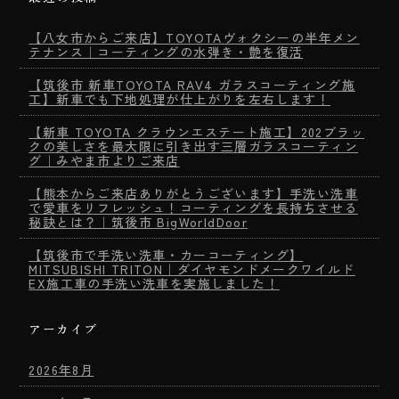
【八女市からご来店】TOYOTAヴォクシーの半年メン
テナンス｜コーティングの水弾き・艶を復活
【筑後市 新車TOYOTA RAV4 ガラスコーティング施
工】新車でも下地処理が仕上がりを左右します！
【新車 TOYOTA クラウンエステート施工】202ブラッ
クの美しさを最大限に引き出す三層ガラスコーティン
グ｜みやま市よりご来店
【熊本からご来店ありがとうございます】手洗い洗車
で愛車をリフレッシュ！コーティングを長持ちさせる
秘訣とは？｜筑後市 BigWorldDoor
【筑後市で手洗い洗車・カーコーティング】
MITSUBISHI TRITON｜ダイヤモンドメークワイルド
EX施工車の手洗い洗車を実施しました！
アーカイブ
2026年8月