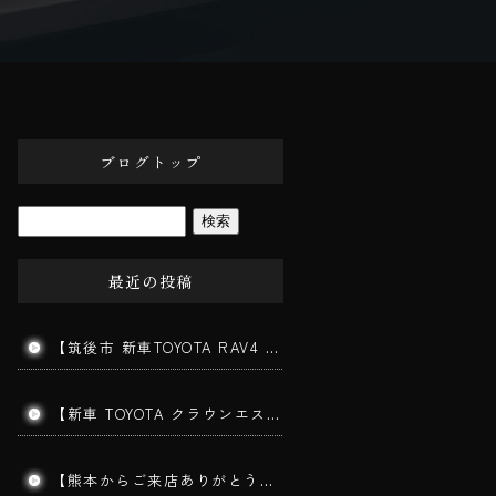
ブログトップ
最近の投稿
【筑後市 新車TOYOTA RAV4 ガラスコーティング施工】新車でも下地処理が仕上がりを左右します！
【新車 TOYOTA クラウンエステート施工】202ブラックの美しさを最大限に引き出す三層ガラスコーティング｜みやま市よりご来店
【熊本からご来店ありがとうございます】手洗い洗車で愛車をリフレッシュ！コーティングを長持ちさせる秘訣とは？｜筑後市 BigWorldDoor