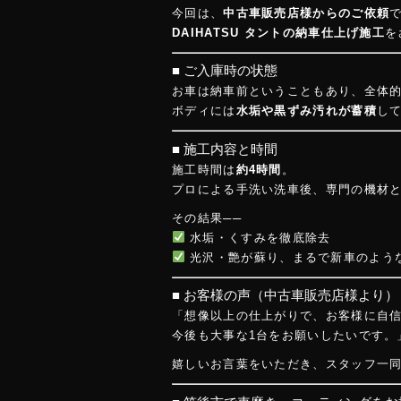
o
今回は、
中古車販売店様からのご依頼
ok
DAIHATSU タントの納車仕上げ施工
を
■ ご入庫時の状態
お車は納車前ということもあり、全体
ボディには
水垢や黒ずみ汚れが蓄積
し
■ 施工内容と時間
施工時間は
約4時間
。
プロによる手洗い洗車後、専門の機材
その結果──
水垢・くすみを徹底除去
光沢・艶が蘇り、まるで新車のよう
■ お客様の声（中古車販売店様より）
「想像以上の仕上がりで、お客様に自
今後も大事な1台をお願いしたいです。
嬉しいお言葉をいただき、スタッフ一