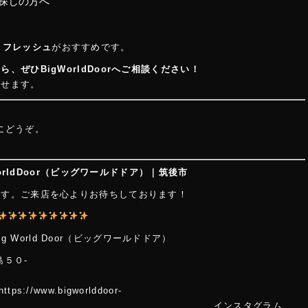
お探しの方へ
リフレッシュ
がおすすめです。
ぜひBigWorldDoorへご相談ください！
らせます。
にどうぞ。
orldDoor（ビッグワールドドア）｜筑後市
ます。ご来店を心よりお待ちしております！
i
g Wo
rld Door（ビッグワールドドア）
島５０-
２
.bigworlddoor-
m/ インスタグラム