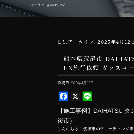
2025 4月 12|Big World Door
日別アーカイブ:
2025年4月12
熊本県荒尾市 DAIHA
EX施行依頼 ガラスコーテ
投稿日
2025年4月12日
F
X
Li
ac
ne
【施工事例】DAIHATSU
e
後市）
b
こんにちは！筑後市の**コーティング専門店