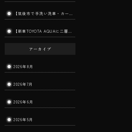
【筑後市で手洗い洗車・カーコーティング】MITSUBISHI TRITON｜ダイヤモンドメークワイルドEX施工車の手洗い洗車を実施しました！
【新車TOYOTA AQUAに二層ガラスコーティング施工】筑後市で新車コーティングならBigWorldDoorへ｜美しさと耐久性を長期間キープ！
アーカイブ
2026年8月
2026年7月
2026年6月
2026年5月