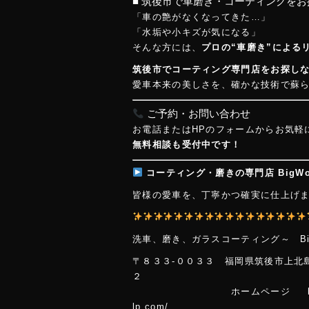
■ 筑後市で車磨き・コーティングを
「車の艶がなくなってきた…」
「水垢や小キズが気になる」
そんな方には、
プロの“車磨き”による
筑後市でコーティング専門店をお探しなら、
愛車本来の美しさを、確かな技術で蘇
ご予約・お問い合わせ
お電話またはHPのフォームからお気軽
無料相談も受付中です！
コーティング・磨きの専門店 BigW
皆様の愛車を、丁寧かつ確実に仕上げ
洗車、磨き、ガラスコーティング～ B
〒８３３-００３３ 福岡県筑後市上北
ホームページ https://www
lp.co