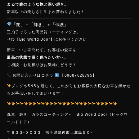
まるで鏡のような艶と深い輝き。
新車以上の美しさに生まれ変わりました！
「艶」＋「輝き」＋「保護」
三拍子そろった高品質コーティングは、
ぜひ【Big World Door】にお任せください！
新車・中古車問わず、お客様の愛車を
最高の状態で長く保ちたい方
へ。
ご相談・お見積りはお気軽にどうぞ！
お問い合わせはコチラ
【09087628795】
ブログやSNSを通じて、これからもお客様の大切なお車を輝かせ
るお手伝いをしてまいります！
洗車、磨き、ガラスコーティング～ Bi
g Wo
rld Door（ビッグワ
ールドドア）
〒８３３-００３３ 福岡県筑後市上北島５０-