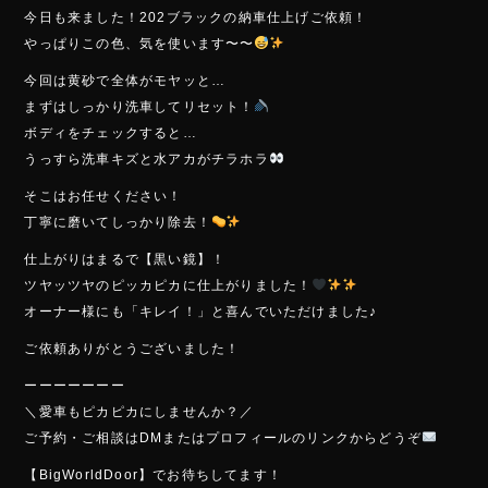
e
今日も来ました！202ブラックの納車仕上げご依頼！
b
やっぱりこの色、気を使います〜〜
o
今回は黄砂で全体がモヤッと…
ok
まずはしっかり洗車してリセット！
ボディをチェックすると…
うっすら洗車キズと水アカがチラホラ
そこはお任せください！
丁寧に磨いてしっかり除去！
仕上がりはまるで【黒い鏡】！
ツヤッツヤのピッカピカに仕上がりました！
オーナー様にも「キレイ！」と喜んでいただけました♪
ご依頼ありがとうございました！
ーーーーーーー
＼愛車もピカピカにしませんか？／
ご予約・ご相談はDMまたはプロフィールのリンクからどうぞ
【BigWorldDoor】でお待ちしてます！