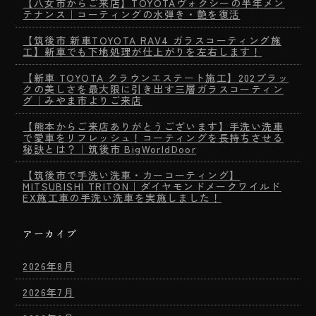
【八女市からご来店】TOYOTAヴォクシーの半年メン
テナンス｜コーティングの水弾き・艶を復活
【筑後市 新車TOYOTA RAV4 ガラスコーティング施
工】新車でも下地処理が仕上がりを左右します！
【新車 TOYOTA クラウンエステート施工】202ブラッ
クの美しさを最大限に引き出す三層ガラスコーティン
グ｜みやま市よりご来店
【熊本からご来店ありがとうございます】手洗い洗車
で愛車をリフレッシュ！コーティングを長持ちさせる
秘訣とは？｜筑後市 BigWorldDoor
【筑後市で手洗い洗車・カーコーティング】
MITSUBISHI TRITON｜ダイヤモンドメークワイルド
EX施工車の手洗い洗車を実施しました！
アーカイブ
2026年8月
2026年7月