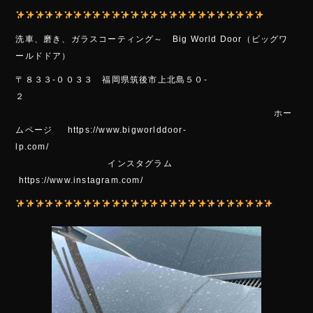
洗車、磨き、ガラスコーティング～ Bi
g Wo
rld Door（ビッグワ
ールドドア）
〒８３３-００３３ 福岡県筑後市上北島５０-
２
ホー
ムページ https://www.bigworlddoor-
lp.com/
インスタグラム
https://www.instagram.com/