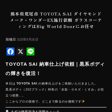
熊本県荒尾市 TOYOTA SAI ダイヤモンド
メーク・ワンダーEX施行依頼 ガラスコーテ
ィングはBig World Doorにお任せ
投稿日
2025年9月26日
F
X
Li
ac
ne
TOYOTA SAI 納車仕上げ依頼｜黒系ボディ
e
b
の輝きを復活！
o
本日は
TOYOTA SAI
の納車仕上げをご依頼いただきました。
ok
黒系ボディ（202ブラック）特有の「水垢・小キズ・くすみ」が目
立つ状態…。
ここからプロの技術で、どこまで蘇るのか挑戦です
まずは徹底洗浄＆状態チェック