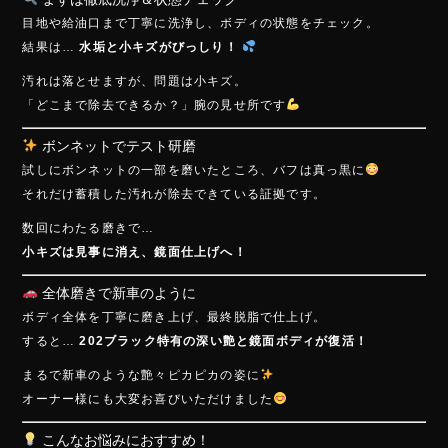
目地や給油口まで丁寧に洗浄し、ボディの状態をチェック。
結果は…
水垢と小キズがびっしり！
汚れは落とせますが、問題は小キズ。
「どこまで除去できるか？」腕の見せ所です
ボンネットでテスト研磨
試しにボンネットの一部を磨いたところ、バフは真っ黒に
それだけ蓄積した汚れが除去できている証拠です。
数回にわたる磨きで…
小キズは見事に消え、鏡面仕上げへ！
全体磨きで新車のように
ボディ全体を丁寧に磨き上げ、最終脱脂で仕上げ。
すると…
202ブラック特有の深い艶と鏡面ボディが復活！
まるで新車のような艶々ピカピカの姿に
オーナー様にも大変お喜びいただけました
こんなお悩みにおすすめ！