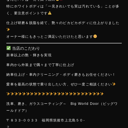
特にホワイトボディは「一見きれいでも実は汚れている」ことが多
く、要注意ポイントです
仕上げ研磨＆脱脂を経て、艶々のピカピカボディに仕上がりました
オーナー様にもきっとご満足いただけたと思います
当店のこだわり
新車以上の艶・輝きを実現
車内から外装まで隅々まで丁寧に仕上げ
納車仕上げ・車内クリーニング・ボディ磨きもお任せください！
愛車を最高の状態で乗り出したい方、ぜひ一度ご相談ください
洗車、磨き、ガラスコーティング～ Big World Door（ビッグワ
ールドドア）
〒８３３-００３３ 福岡県筑後市上北島５０-
２