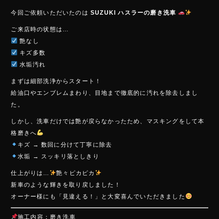
e
今回ご依頼いただいたのは
SUZUKI ハスラーの磨き洗車
b
ご来店時の状態は…
o
艶なし
ok
キズ多数
水垢汚れ
まずは細部洗浄からスタート！
給油口やエンブレムまわり、目地まで徹底的に汚れを除去しまし
た。
しかし、洗車だけでは艶が戻らなかったため、マスキングをして本
格磨きへ
キズ → 数回に分けて丁寧に除去
水垢 → スッキリ落としきり
仕上がりは…
艶々ピカピカ
新車のような輝きを取り戻しました！
オーナー様にも「見違える！」と大変喜んでいただきました
施工内容：磨き洗車