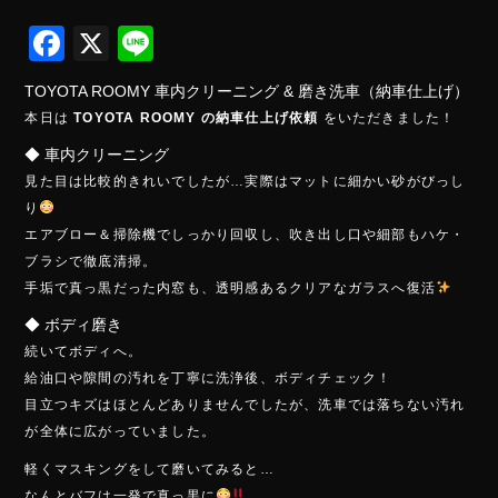
F
X
Li
ac
ne
TOYOTA ROOMY 車内クリーニング & 磨き洗車（納車仕上げ）
e
本日は
TOYOTA ROOMY の納車仕上げ依頼
をいただきました！
b
◆ 車内クリーニング
o
見た目は比較的きれいでしたが…実際はマットに細かい砂がびっし
ok
り
エアブロー＆掃除機でしっかり回収し、吹き出し口や細部もハケ・
ブラシで徹底清掃。
手垢で真っ黒だった内窓も、透明感あるクリアなガラスへ復活
◆ ボディ磨き
続いてボディへ。
給油口や隙間の汚れを丁寧に洗浄後、ボディチェック！
目立つキズはほとんどありませんでしたが、洗車では落ちない汚れ
が全体に広がっていました。
軽くマスキングをして磨いてみると…
なんとバフは一発で真っ黒に