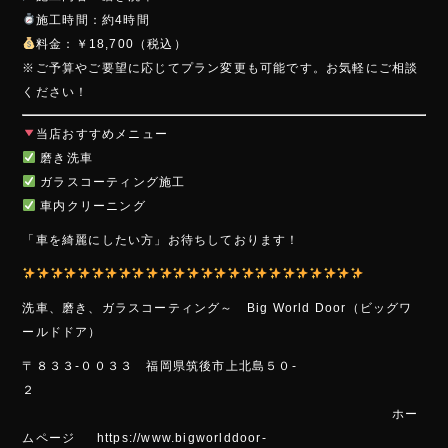
施工時間：約4時間
料金：￥18,700（税込）
※ご予算やご要望に応じてプラン変更も可能です。お気軽にご相談
ください！
当店おすすめメニュー
磨き洗車
ガラスコーティング施工
車内クリーニング
「車を綺麗にしたい方」お待ちしております！
洗車、磨き、ガラスコーティング～ Big World Door（ビッグワ
ールドドア）
〒８３３-００３３ 福岡県筑後市上北島５０-
２
ホー
ムページ https://www.bigworlddoor-