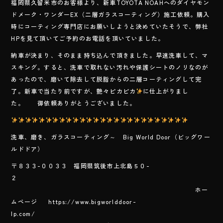
福岡県久留米市のお客様より、新車TOYOTA NOAHへのダイヤモン
e
ドメーク・ワンダーEX（二層ガラスコーティング）施工依頼。購入
b
時にコーティング専門店にお願いしようと決めていたそうで、弊社
o
HPを見て頂いてご予約のお電話を頂いていました。
ok
納車が決まり、そのまま持ち込んで頂きました。早速洗車して、マ
スキング。すると、洗車で取れない汚れや保護シートのノリなのが
あったので、磨いて除去して脱脂からの二層コーティングして完
了。新車で当たり前ですが、艶々ピカピカ
に仕上がりまし
た。 御依頼ありがとうございました。
洗車、磨き、ガラスコーティング～ Big World Door（ビッグワー
ルドドア）
〒８３３-００３３ 福岡県筑後市上北島５０-
２
ホー
ムページ https://www.bigworlddoor-
lp.com/