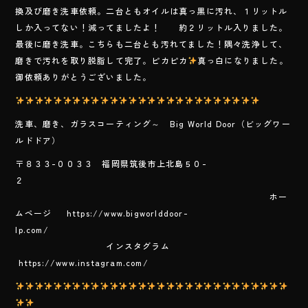
e
換及び磨き洗車依頼。二台ともオイルは真っ黒に汚れ、１リットル
b
しか入ってない！減ってましたよ！ 約２リットル入りました。
o
最後に磨き洗車。こちらも二台とも汚れてました！隅々洗浄して、
磨きで汚れを取り脱脂して完了。ピカピカ
真っ白になりました。
ok
御依頼ありがとうございました。
洗車、磨き、ガラスコーティング～ Big World Door（ビッグワー
ルドドア）
〒８３３-００３３ 福岡県筑後市上北島５０-
２
ホー
ムページ https://www.bigworlddoor-
lp.com/
インスタグラム
https://www.instagram.com/