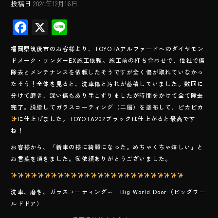
投稿日
2024年12月16日
F
X
Li
ac
ne
福岡県筑後市のお客様より、TOYOTAアルファードへのダイヤモン
e
ドメーク・ワンダーEX施工依頼。施工前の打ち合わせで、他社で傷
b
除去とメンテナンスを依頼したそうですが全く傷が取れていなかっ
o
たそう！全体を見ると、洗車傷と汚れが蓄積していました。数回に
分けて磨き、深い傷もあり手こずりましたが時間をかけて全て除去
ok
完了。脱脂してガラスコーティング（二層）を塗布して、ピカピカ
に仕上げました。TOYOTA202ブラックは仕上がると最高です
ね！
お客様から、「新車の様に綺麗になった。めちゃくちゃ嬉しい」と
お言葉を頂きました。御依頼ありがとうございました。
洗車、磨き、ガラスコーティング～ Big World Door（ビッグワー
ルドドア）