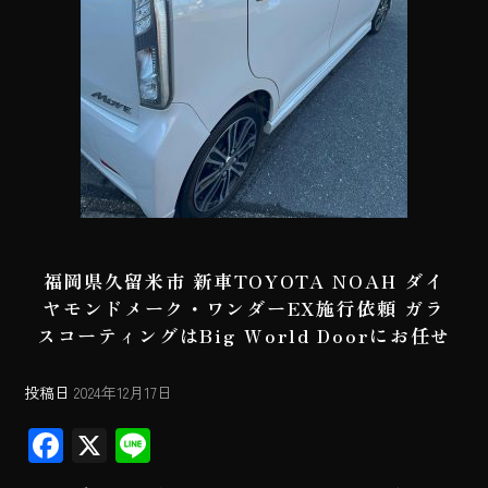
福岡県久留米市 新車TOYOTA NOAH ダイ
ヤモンドメーク・ワンダーEX施行依頼 ガラ
スコーティングはBig World Doorにお任せ
投稿日
2024年12月17日
F
X
Li
ac
ne