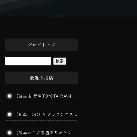
ブログトップ
最近の投稿
【筑後市 新車TOYOTA RAV4 ガラスコーティング施工】新車でも下地処理が仕上がりを左右します！
【新車 TOYOTA クラウンエステート施工】202ブラックの美しさを最大限に引き出す三層ガラスコーティング｜みやま市よりご来店
【熊本からご来店ありがとうございます】手洗い洗車で愛車をリフレッシュ！コーティングを長持ちさせる秘訣とは？｜筑後市 BigWorldDoor