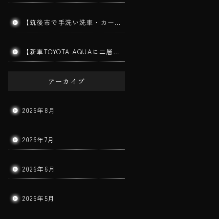
【筑後市で手洗い洗車・カーコーティング】MITSUBISHI TRITON｜ダイヤモンドメークワイルドEX施工車の手洗い洗車を実施しました！
【新車TOYOTA AQUAに二層ガラスコーティング施工】筑後市で新車コーティングならBigWorldDoorへ｜美しさと耐久性を長期間キープ！
アーカイブ
2026年8月
2026年7月
2026年6月
2026年5月