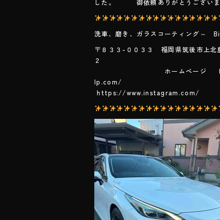
o
した。 御依頼ありがとうございま
ok
洗車、磨き、ガラスコーティング～ Big 
〒８３３-００３３ 福岡県筑後市上北
ホームページ https://www
lp.co
https://www.instagram.com/