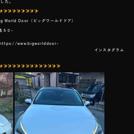
した。
World Door（ビッグワールドドア）
島５０-
２
.bigworlddoor-
m/ インスタグラム