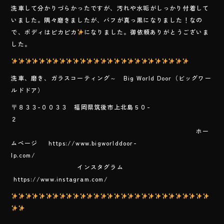
e
洗車して分かりづらかったですが、汚れや水垢がしっかり付着して
b
いました。隅々磨きましたが、バフが真っ黒になりました！なの
o
で、ボディはピカピカ
になりました。御依頼ありがとうございま
した。
ok
洗車、磨き、ガラスコーティング～ Big World Door（ビッグワー
ルドドア）
〒８３３-００３３ 福岡県筑後市上北島５０-
２
ホー
ムページ https://www.bigworlddoor-
lp.com/
インスタグラム
https://www.instagram.com/