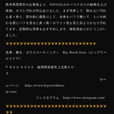
ac
ne
熊本県荒尾市のお客様より、TOYOTAカローラクロスの納車仕上げ
e
依頼。キズと汚れが沢山ありました。まず洗車して、取れない汚れ
b
も多々有り。部分的に傷取りして、全体をバフで磨いて、１パネ終
o
わる度にバフを見ると真っ黒！ホワイト色も見た目よりかなり汚れ
てます。定期的な洗車をおすすめします。御依頼ありがとうござい
ok
ました。
洗車、磨き、ガラスコーティング～ Big World Door（ビッグワー
ルドドア）
〒８３３-００３３ 福岡県筑後市上北島５０-
２
ホー
ムページ https://www.bigworlddoor-
lp.com/
インスタグラム https://www.instagram.com/