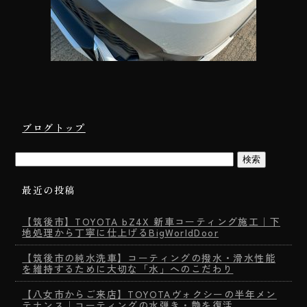
ブログトップ
最近の投稿
【筑後市】TOYOTA bZ4X 新車コーティング施工｜下
地処理から丁寧に仕上げるBigWorldDoor
【筑後市の純水洗車】コーティングの撥水・滑水性能
を維持するために大切な「水」へのこだわり
【八女市からご来店】TOYOTAヴォクシーの半年メン
テナンス｜コーティングの水弾き・艶を復活