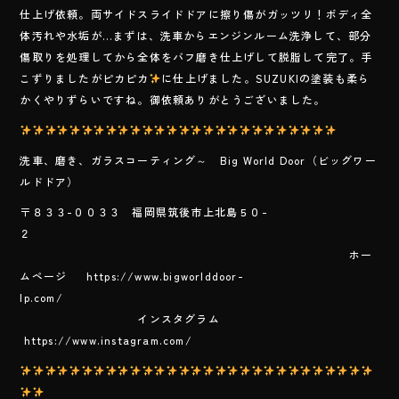
e
仕上げ依頼。両サイドスライドドアに擦り傷がガッツリ！ボディ全
b
体汚れや水垢が…まずは、洗車からエンジンルーム洗浄して、部分
o
傷取りを処理してから全体をバフ磨き仕上げして脱脂して完了。手
こずりましたがピカピカ
に仕上げました。SUZUKIの塗装も柔ら
ok
かくやりずらいですね。御依頼ありがとうございました。
洗車、磨き、ガラスコーティング～ Big World Door（ビッグワー
ルドドア）
〒８３３-００３３ 福岡県筑後市上北島５０-
２
ホー
ムページ https://www.bigworlddoor-
lp.com/
インスタグラム
https://www.instagram.com/