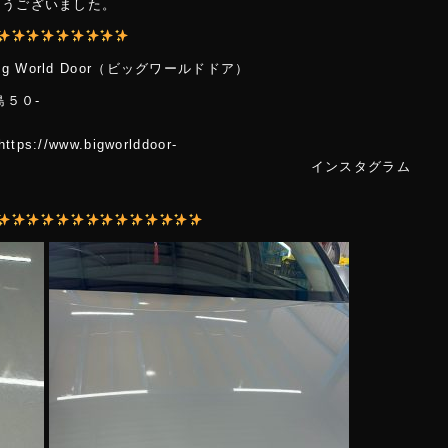
とうございました。
World Door（ビッグワールドドア）
島５０-
２
.bigworlddoor-
m/ インスタグラム