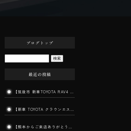
ブログトップ
最近の投稿
【筑後市 新車TOYOTA RAV4 ガラスコーティング施工】新車でも下地処理が仕上がりを左右します！
【新車 TOYOTA クラウンエステート施工】202ブラックの美しさを最大限に引き出す三層ガラスコーティング｜みやま市よりご来店
【熊本からご来店ありがとうございます】手洗い洗車で愛車をリフレッシュ！コーティングを長持ちさせる秘訣とは？｜筑後市 BigWorldDoor