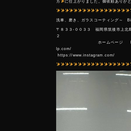
o
カ
に仕上がりました。御依頼ありが
ok
洗車、磨き、ガラスコーティング～ Big 
〒８３３-００３３ 福岡県筑後市上北
ホームページ https://www
lp.co
https://www.instagram.com/