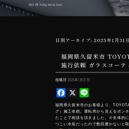
2025 1月 31|Big World Door
日別アーカイブ:
2025年1月31
福岡県久留米市 TOY
施行依頼 ガラスコーティン
投稿日
2025年1月31日
F
X
Li
ac
ne
福岡県久留米市のお客様より、TOYO
e
グ）施工依頼。運転席から見えるボン
b
たことで相談を頂きました。※全体的
つこい水垢だったので数回磨かないと