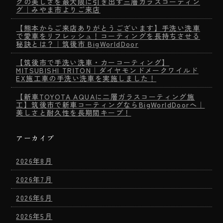
クの美しさを最大限に引き出す三層ガラスコーティン
グ｜みやま市よりご来店
【熊本からご来店ありがとうございます】手洗い洗車
で愛車をリフレッシュ！コーティングを長持ちさせる
秘訣とは？｜筑後市 BigWorldDoor
【筑後市で手洗い洗車・カーコーティング】
MITSUBISHI TRITON｜ダイヤモンドメークワイルド
EX施工車の手洗い洗車を実施しました！
【新車TOYOTA AQUAに二層ガラスコーティング施
工】筑後市で新車コーティングならBigWorldDoorへ｜
美しさと耐久性を長期間キープ！
アーカイブ
2026年8月
2026年7月
2026年6月
2026年5月