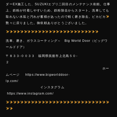
e
ダーEX施工した、SUZUKIエブリ二回目のメンテナンス依頼。仕事
b
上、鉄粉が付着しやすいため、鉄粉除去からスタート。洗車しても
o
取れない水垢と汚れが蓄積があったので軽く磨き除去。ピカピカ
艶々に戻りました。御依頼ありがとうございました。
ok
洗車、磨き、ガラスコーティング～ Big World Door（ビッグワ
ールドドア）
〒８３３-００３３ 福岡県筑後市上北島５０-
２
ホー
ムページ https://www.bigworlddoor-
lp.com/
インスタグラム
https://www.instagram.com/