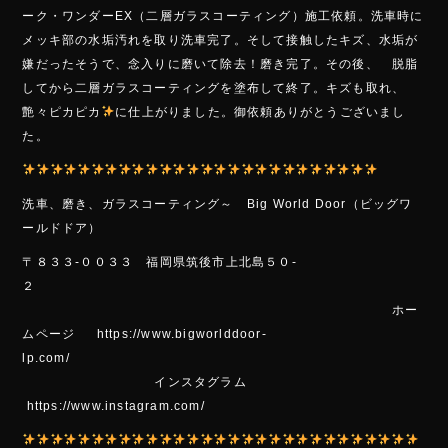
e
ーク・ワンダーEX（二層ガラスコーティング）施工依頼。洗車時に
b
メッキ部の水垢汚れを取り洗車完了。そして接触したキズ、水垢が
o
嫌だったそうで、念入りに磨いて除去！磨き完了。その後、 脱脂
してから二層ガラスコーティングを塗布して終了。キズも取れ、
ok
艶々ピカピカ
に仕上がりました。御依頼ありがとうございまし
た。
洗車、磨き、ガラスコーティング～ Big World Door（ビッグワ
ールドドア）
〒８３３-００３３ 福岡県筑後市上北島５０-
２
ホー
ムページ https://www.bigworlddoor-
lp.com/
インスタグラム
https://www.instagram.com/