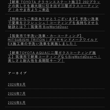
【新車 TOYOTA クラウンエステート施工】202ブラッ
クの美しさを最大限に引き出す三層ガラスコーティン
グ｜みやま市よりご来店
【熊本からご来店ありがとうございます】手洗い洗車
で愛車をリフレッシュ！コーティングを長持ちさせる
秘訣とは？｜筑後市 BigWorldDoor
【筑後市で手洗い洗車・カーコーティング】
MITSUBISHI TRITON｜ダイヤモンドメークワイルド
EX施工車の手洗い洗車を実施しました！
【新車TOYOTA AQUAに二層ガラスコーティング施
工】筑後市で新車コーティングならBigWorldDoorへ｜
美しさと耐久性を長期間キープ！
アーカイブ
2026年8月
2026年7月
2026年6月