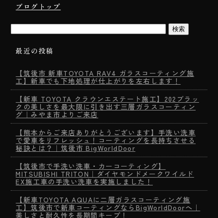
ブログトップ
最近の投稿
【筑後市 新車TOYOTA RAV4 ガラスコーティング施
工】新車でも下地処理が仕上がりを左右します！
【新車 TOYOTA クラウンエステート施工】202ブラッ
クの美しさを最大限に引き出す三層ガラスコーティン
グ｜みやま市よりご来店
【熊本からご来店ありがとうございます】手洗い洗車
で愛車をリフレッシュ！コーティングを長持ちさせる
秘訣とは？｜筑後市 BigWorldDoor
【筑後市で手洗い洗車・カーコーティング】
MITSUBISHI TRITON｜ダイヤモンドメークワイルド
EX施工車の手洗い洗車を実施しました！
【新車TOYOTA AQUAに二層ガラスコーティング施
工】筑後市で新車コーティングならBigWorldDoorへ｜
美しさと耐久性を長期間キープ！