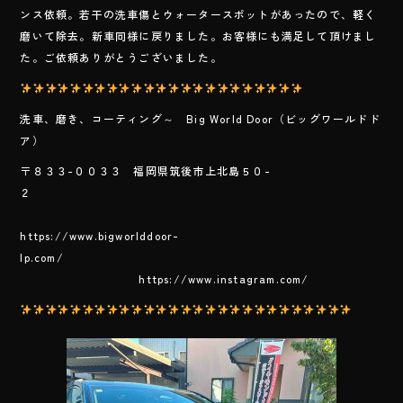
e
ンス依頼。若干の洗車傷とウォータースポットがあったので、軽く
b
磨いて除去。新車同様に戻りました。お客様にも満足して頂けまし
o
た。ご依頼ありがとうございました。
ok
洗車、磨き、コーティング～ Big World Door（ビッグワールドド
ア）
〒８３３-００３３ 福岡県筑後市上北島５０-
２
https://www.bigworlddoor-
lp.com/
https://www.instagram.com/