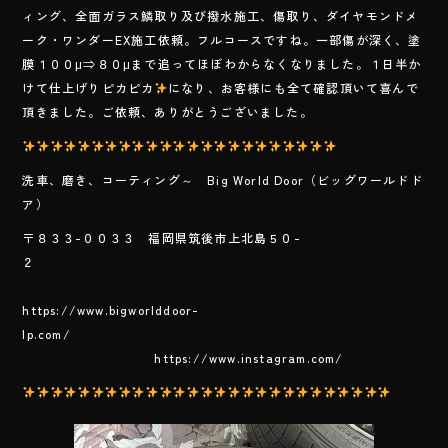
e
ィング、全面ガラス鱗取り及び撥水施工、傷取り、ダイヤモンドメ
b
ーク・ワンダーEX施工依頼。フルコースですね。一部傷が深く、塗
o
膜１００μ⇒８０μまで追ってほぼわからなくなりました。１日半か
けて仕上げりピカピカ
になり、お客様にも全て確認頂いて喜んで
ok
頂きました。ご依頼、ありがとうございました。
洗車、磨き、コーティング～ Big World Door（ビッグワールドド
ア）
〒８３３-００３３ 福岡県筑後市上北島５０-
２
https://www.bigworlddoor-
lp.com/
https://www.instagram.com/