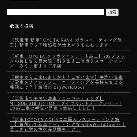
最近の投稿
【筑後市 新車TOYOTA RAV4 ガラスコーティング施
工】新車でも下地処理が仕上がりを左右します！
【新車 TOYOTA クラウンエステート施工】202ブラッ
クの美しさを最大限に引き出す三層ガラスコーティン
グ｜みやま市よりご来店
【熊本からご来店ありがとうございます】手洗い洗車
で愛車をリフレッシュ！コーティングを長持ちさせる
秘訣とは？｜筑後市 BigWorldDoor
【筑後市で手洗い洗車・カーコーティング】
MITSUBISHI TRITON｜ダイヤモンドメークワイルド
EX施工車の手洗い洗車を実施しました！
【新車TOYOTA AQUAに二層ガラスコーティング施
工】筑後市で新車コーティングならBigWorldDoorへ｜
美しさと耐久性を長期間キープ！