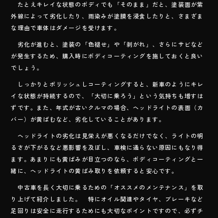
たとえキレイな状態のボディでも「そのまま」だと、塗装面が紫
外線によって劣化したり、雨染みが塗膜を浸食したりと、さまざま
な理由で車体はダメージを受けます。
劣化が進むと、塗装の「色褪せ」や「剥がれ」、さらにサビなど
が発生するため、購入時にボディコーティングを施しておくと良い
でしょう。
しっかりとポリッシュしコーティングすると、新車のようにキレ
イな状態が持続するので、「大切に乗ろう」という気持ちも増すは
ずです。また、年式が古いクルマの場合、ヘッドライトの表面（カ
バー）が黄ばむなど、劣化していることがあります。
ヘッドライトの劣化は見栄えが悪くなるだけでなく、ライトの明
るさが下がるなど悪影響を及ぼし、車検に通らない原因にもなり得
ます。あまりにも黄ばみが目立つのなら、ボディコーティングと一
緒に、ヘッドライトの黄ばみ取りを依頼すると安心です。
中古車を長く大切に乗るための「オススメのメンテナンス」を取
り上げて紹介しました。 特にオイル関連やタイヤ、ブレーキなど
足回りは安全に走行するためにも大切なポイントですので、必ずチ