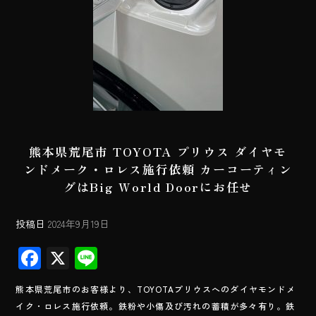
熊本県荒尾市 TOYOTA プリウス ダイヤモ
ンドメーク・ロレス施行依頼 カーコーティン
グはBig World Doorにお任せ
投稿日
2024年9月19日
F
X
Li
ac
ne
熊本県荒尾市のお客様より、TOYOTAプリウスへのダイヤモンドメ
e
イク・ロレス施行依頼。鉄粉や小傷及び汚れの蓄積が多々有り。鉄