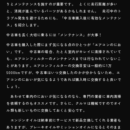
b
りとメンテナンスを施すのが重要です。 とくに走行距離が多い
o
と、消耗が進んでいるパーツがあるかもしれません。 走行中のト
ラブル発生を避けるためにも、「中古車購入後に有効なメンテナン
ok
ス」を紹介します。
中古車を長く大切に乗るには「メンテナンス」が大事！
中古車を購入した際にまず気になる点のひとつが「エアコンのにお
い」です。 中古車の場合、たとえ室内がキレイに清掃されていて
も、エアコンフィルターのメンテナンスまでは行なわれていないこ
とがあります。エアコンフィルターの交換目安は一般的に1万
5000kmですが、中古車はいつ交換したのかが分からないため、エ
アコンのにおいが気になるようであれば購入時に交換すると良いで
しょう。
あわせて車内のにおいが気になるのなら、専門の業者に車内清掃
を依頼するのもオススメです。さらに、クルマは機械ですのでオイ
ル類も新しいものに交換しておくと安心です。
エンジンオイルは納車前にサービスで新品交換してくれる業者も
ありますが、ブレーキオイルやミッションオイルになるとそのまま