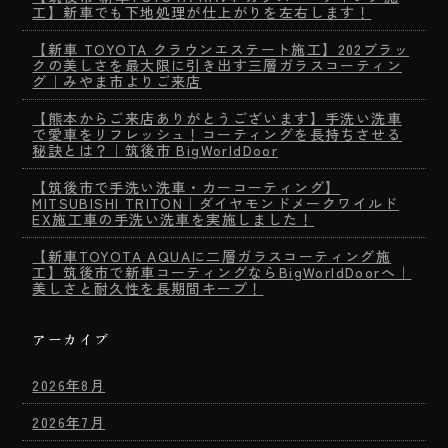
工】新車でも下地処理が仕上がりを左右します！
【新車 TOYOTA クラウンエステート施工】202ブラッ
クの美しさを最大限に引き出す三層ガラスコーティン
グ｜みやま市よりご来店
【熊本からご来店ありがとうございます】手洗い洗車
で愛車をリフレッシュ！コーティングを長持ちさせる
秘訣とは？｜筑後市 BigWorldDoor
【筑後市で手洗い洗車・カーコーティング】
MITSUBISHI TRITON｜ダイヤモンドメークワイルド
EX施工車の手洗い洗車を実施しました！
【新車TOYOTA AQUAに二層ガラスコーティング施
工】筑後市で新車コーティングならBigWorldDoorへ｜
美しさと耐久性を長期間キープ！
アーカイブ
2026年8月
2026年7月