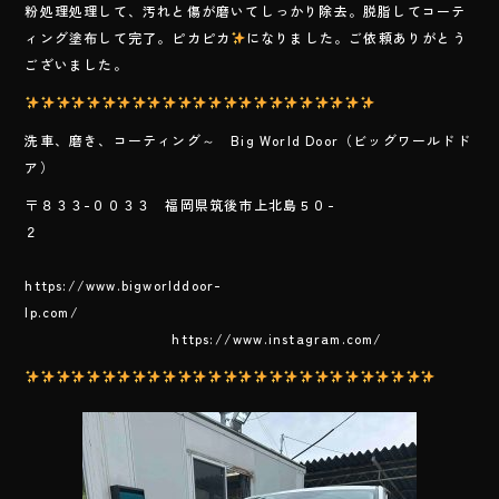
b
粉処理処理して、汚れと傷が磨いてしっかり除去。脱脂してコーテ
o
ィング塗布して完了。ピカピカ
になりました。ご依頼ありがとう
ございました。
ok
洗車、磨き、コーティング～ Big World Door（ビッグワールドド
ア）
〒８３３-００３３ 福岡県筑後市上北島５０-
２
https://www.bigworlddoor-
lp.com/
https://www.instagram.com/