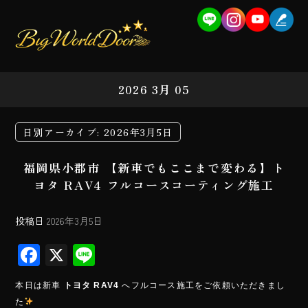
2026 3月 05
日別アーカイブ:
2026年3月5日
福岡県小郡市 【新車でもここまで変わる】ト
ヨタ RAV4 フルコースコーティング施工
投稿日
2026年3月5日
F
X
Li
ac
ne
本日は新車
トヨタ RAV4
へフルコース施工をご依頼いただきまし
e
た