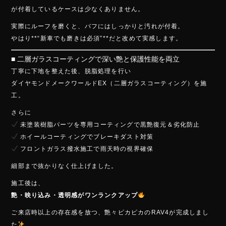
が付着しているケースは少なくありません。
実際にルーフを磨くと、バフにはしっかりと汚れが付着。
やはり**“新車でも磨きは必須”**だと改めて実感します。
■ 二層ガラスコーティングで深い艶と保護性能を両立
丁寧に下地を整えた後、脱脂処理を行い
ダイヤモンドメークワールドEX（二層ガラスコーティング）を施
工。
さらに
未塗装樹脂パーツを専用コーティングで黒艶復元＆劣化防止
ホイールコーティングでブレーキダスト対策
フロントガラス撥水施工で雨天時の視界確保
細部まで抜かりなく仕上げました。
施工後は、
艶・映り込み・透明感がワンランクアップ
ご来店時以上の存在感を放つ、艶々ピカピカのRAV4が完成しまし
た