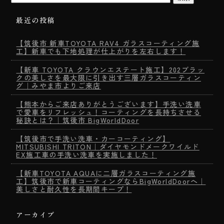
最近の投稿
【筑後市 新車TOYOTA RAV4 ガラスコーティング施
工】新車でも下地処理が仕上がりを左右します！
【新車 TOYOTA クラウンエステート施工】202ブラッ
クの美しさを最大限に引き出す三層ガラスコーティン
グ｜みやま市よりご来店
【熊本からご来店ありがとうございます】手洗い洗車
で愛車をリフレッシュ！コーティングを長持ちさせる
秘訣とは？｜筑後市 BigWorldDoor
【筑後市で手洗い洗車・カーコーティング】
MITSUBISHI TRITON｜ダイヤモンドメークワイルド
EX施工車の手洗い洗車を実施しました！
【新車TOYOTA AQUAに二層ガラスコーティング施
工】筑後市で新車コーティングならBigWorldDoorへ｜
美しさと耐久性を長期間キープ！
アーカイブ