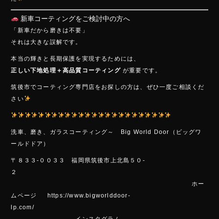
新車コーティングをご検討中の方へ
「新車だから磨きは不要」
それは大きな誤解です。
本当の輝きと長期保護を実現するためには、
正しい下地処理＋高品質コーティング
が重要です。
筑後市でコーティング専門店をお探しの方は、ぜひ一度ご相談くだ
さい
洗車、磨き、ガラスコーティング～ Big World Door（ビッグワ
ールドドア）
〒８３３-００３３ 福岡県筑後市上北島５０-
２
ホー
ムページ https://www.bigworlddoor-
lp.com/
インスタグラム