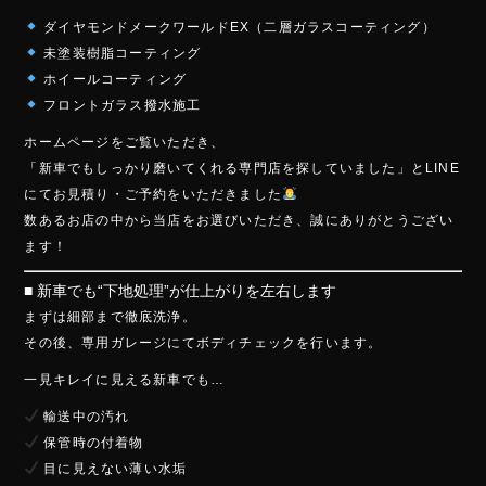
b
ダイヤモンドメークワールドEX（二層ガラスコーティング）
o
未塗装樹脂コーティング
ok
ホイールコーティング
フロントガラス撥水施工
ホームページをご覧いただき、
「新車でもしっかり磨いてくれる専門店を探していました」とLINE
にてお見積り・ご予約をいただきました
数あるお店の中から当店をお選びいただき、誠にありがとうござい
ます！
■ 新車でも“下地処理”が仕上がりを左右します
まずは細部まで徹底洗浄。
その後、専用ガレージにてボディチェックを行います。
一見キレイに見える新車でも…
輸送中の汚れ
保管時の付着物
目に見えない薄い水垢