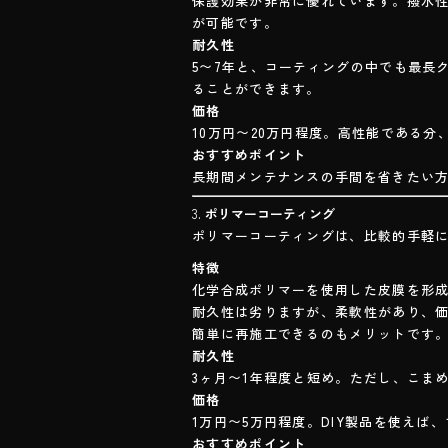
保護効果が非常に優れています。撥水
が可能です。
耐久性
5〜7年と、コーティングの中でも最長
ることができます。
価格
10万円〜20万円程度。高性能である
おすすめポイント
長期間メンテナンスの手間を省きたい
3.
ポリマーコーティング
ポリマーコーティングは、比較的手軽
特徴
化学合成ポリマーを使用した皮膜を形
耐久性は劣りますが、柔軟性があり、
簡単に再施工できるのもメリットです
耐久性
3ヶ月〜1年程度と短め。ただし、こま
価格
1万円〜5万円程度。DIY製品を使えば
おすすめポイント