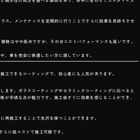
性と親水性の両方を選べる製品もあり、好みに合わせてカスタマイズ
クラス。メンテナンスを定期的に行うことでさらに効果を長持ちさせ
分、価格はやや高めですが、その分コストパフォーマンスも高いです。
方や、車を完全に保護したい方に適しています。
に施工できるコーティングで、初心者にも人気があります。
成します。ガラスコーティングやセラミックコーティングに比べると
価格が手頃な点が魅力です。施工後すぐに効果を感じることができ、
。
めに再施工することで光沢を保つことができます。
、さらに低コストで施工可能です。