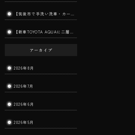
【筑後市で手洗い洗車・カーコーティング】MITSUBISHI TRITON｜ダイヤモンドメークワイルドEX施工車の手洗い洗車を実施しました！
【新車TOYOTA AQUAに二層ガラスコーティング施工】筑後市で新車コーティングならBigWorldDoorへ｜美しさと耐久性を長期間キープ！
アーカイブ
2026年8月
2026年7月
2026年6月
2026年5月