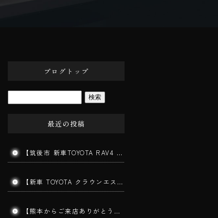
ブログトップ
最近の投稿
【筑後市 新車TOYOTA RAV4 ガラスコーティング施工】新車でも下地処理が仕上がりを左右します！
【新車 TOYOTA クラウンエステート施工】202ブラックの美しさを最大限に引き出す三層ガラスコーティング｜みやま市よりご来店
【熊本からご来店ありがとうございます】手洗い洗車で愛車をリフレッシュ！コーティングを長持ちさせる秘訣とは？｜筑後市 BigWorldDoor