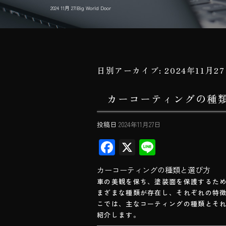
2024 11月 27|Big World Door
日別アーカイブ:
2024年11月2
カーコーティングの種
投稿日
2024年11月27日
F
X
Li
ac
ne
カーコーティングの種類と選び方
e
車の美観を保ち、塗装面を保護するた
b
まざまな種類が存在し、それぞれの特
こでは、主なコーティングの種類とそ
o
紹介します。