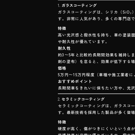
ok
1.
ガラスコーティング
ガラスコーティングは、シリカ（SiO
す。非常に人気があり、多くの専門店
特徴
高い光沢感と撥水性を持ち、車の塗装
や耐久性が優れています。
耐久性
約3〜5年と比較的長期間効果を維持し
剤の塗布）を怠ると、効果が低下する
価格
5万円〜15万円程度（車種や施工業者
おすすめポイント
長期間車をきれいに保ちたい方や、光
2.
セラミックコーティング
セラミックコーティングは、ガラスコ
す。最新技術を採用した製品が多く登
特徴
硬度が高く、傷がつきにくいという点