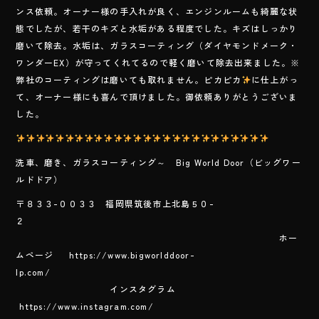
e
ンス依頼。オーナー様の手入れが良く、エンジンルームも綺麗な状
b
態でしたが、若干のキズと水垢がある程度でした。キズはしっかり
o
磨いて除去。水垢は、ガラスコーティング（ダイヤモンドメーク・
ワンダーEX）が守ってくれてるので軽く磨いて除去出来ました。※
ok
弊社のコーティングは磨いても取れません。ピカピカ
に仕上がっ
て、オーナー様にも喜んで頂けました。御依頼ありがとうございま
した。
洗車、磨き、ガラスコーティング～ Big World Door（ビッグワー
ルドドア）
〒８３３-００３３ 福岡県筑後市上北島５０-
２
ホー
ムページ https://www.bigworlddoor-
lp.com/
インスタグラム
https://www.instagram.com/