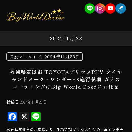
2024 11月 23
日別アーカイブ:
2024年11月23日
福岡県筑後市 TOYOTAプリウスPHV ダイヤ
モンドメーク・ワンダーEX施行依頼 ガラス
コーティングはBig World Doorにお任せ
投稿日
2024年11月23日
F
X
Li
ac
ne
福岡県筑後市のお客様より、TOYOTAプリウスPHVの一年メンテナ