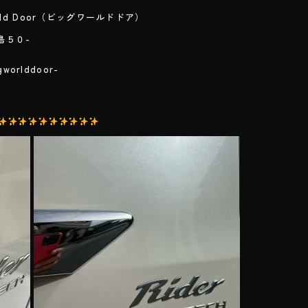
ld Door（ビッグワールドドア）
島５０-
２
lddoor-
com/