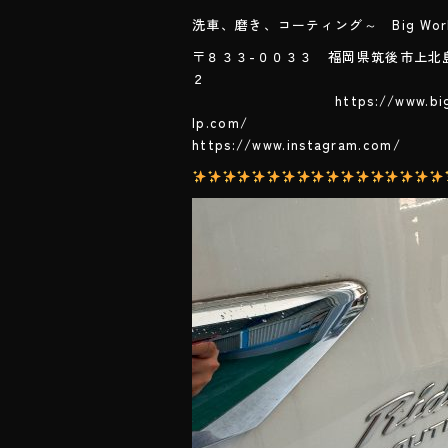
o
ok
洗車、磨き、コーティング～ Big Wor
〒８３３-００３３ 福岡県筑後市上北
https://www.bigwor
lp.
https://www.instagram.com/