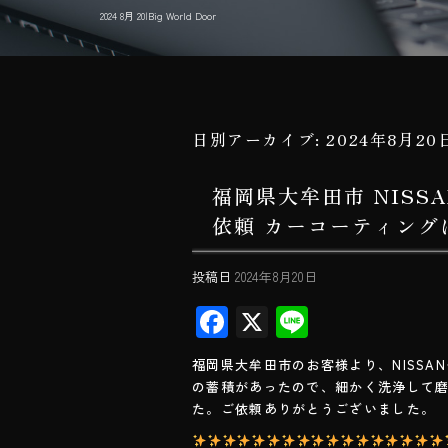
2024 8月 20|Big World Door
日別アーカイブ:
2024年8月20
福岡県大牟田市 NIS
依頼 カーコーティングはB
投稿日
2024年8月20日
F
X
Li
ac
ne
福岡県大牟田市のお客様より、NISS
e
の蓄積があったので、細かく洗浄して
b
た。ご依頼ありがとうございました。