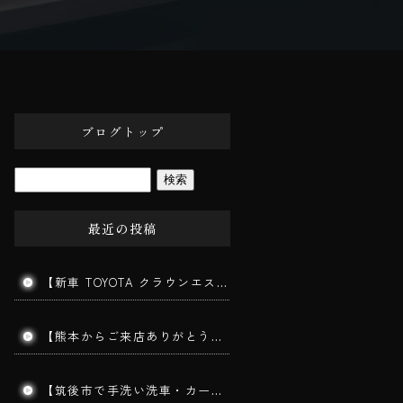
ブログトップ
最近の投稿
【新車 TOYOTA クラウンエステート施工】202ブラックの美しさを最大限に引き出す三層ガラスコーティング｜みやま市よりご来店
【熊本からご来店ありがとうございます】手洗い洗車で愛車をリフレッシュ！コーティングを長持ちさせる秘訣とは？｜筑後市 BigWorldDoor
【筑後市で手洗い洗車・カーコーティング】MITSUBISHI TRITON｜ダイヤモンドメークワイルドEX施工車の手洗い洗車を実施しました！