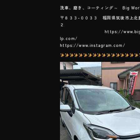
o
ok
洗車、磨き、コーティング～ Big Wor
〒８３３-００３３ 福岡県筑後市上北
https://www.bigwor
lp.
https://www.instagram.com/