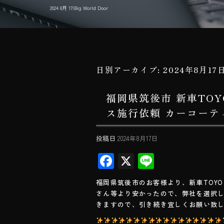
2024 8月 17|Big World Door
日別アーカイブ:
2024年8月17
福岡県筑後市 新車TO
ス施行依頼 カーコーティン
投稿日
2024年8月17日
F
X
Li
ac
ne
福岡県筑後市のお客様より、新車TOY
e
さん等より安かったので、弊社を選択
b
きますので、引き続き宜しくお願い致