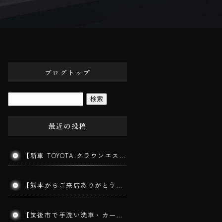
ブログトップ
最近の投稿
【新車 TOYOTA クラウンエステート施工】202ブラックの美しさを最大限に引き出す三層ガラスコーティング｜みやま市よりご来店
【熊本からご来店ありがとうございます】手洗い洗車で愛車をリフレッシュ！コーティングを長持ちさせる秘訣とは？｜筑後市 BigWorldDoor
【筑後市で手洗い洗車・カーコーティング】MITSUBISHI TRITON｜ダイヤモンドメークワイルドEX施工車の手洗い洗車を実施しました！