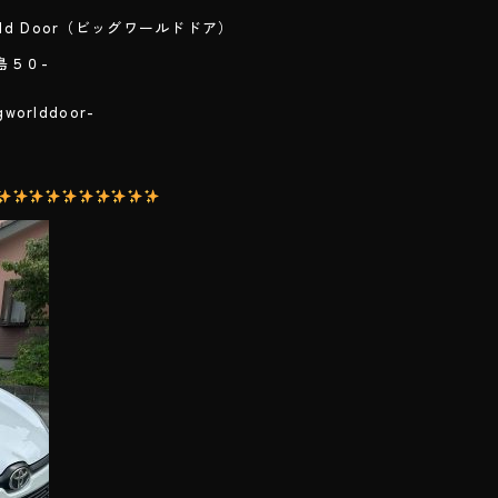
ld Door（ビッグワールドドア）
島５０-
２
lddoor-
com/