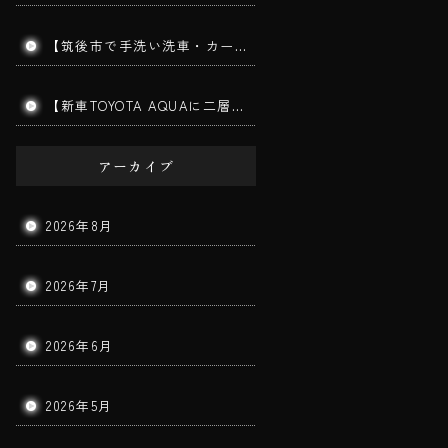
【筑後市で手洗い洗車・カーコーティング】MITSUBISHI TRITON｜ダイヤモンドメークワイルドEX施工車の手洗い洗車を実施しました！
【新車TOYOTA AQUAに二層ガラスコーティング施工】筑後市で新車コーティングならBigWorldDoorへ｜美しさと耐久性を長期間キープ！
アーカイブ
2026年8月
2026年7月
2026年6月
2026年5月