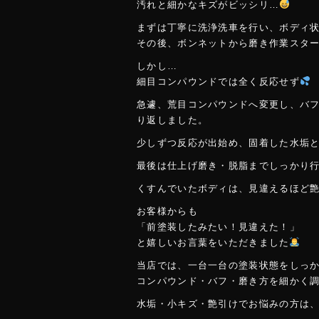
汚れと細かなキズがビッシリ…
まずは丁寧に洗浄洗車を行い、ボディ
その後、ボンネットから磨き作業スタ
しかし…
細目コンパウンドでは全く反応せず
急遽、荒目コンパウンドへ変更し、バ
り返しました。
少しずつ反応が出始め、固着した水垢
最後は仕上げ磨き・脱脂までしっかり
くすんでいたボディは、見違えるほど
お客様からも
「前塗装したみたい！見違えた！」
と嬉しいお言葉をいただきました
当店では、一台一台の塗装状態をしっ
コンパウンド・バフ・磨き方を細かく
水垢・小キズ・艶引けでお悩みの方は