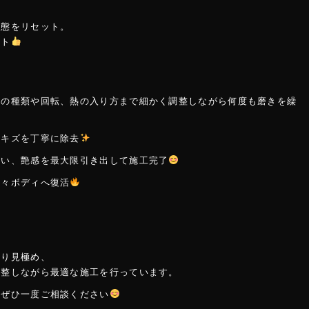
状態をリセット。
ート
フの種類や回転、熱の入り方まで細かく調整しながら何度も磨きを繰
とキズを丁寧に除去
行い、艶感を最大限引き出して施工完了
艶々ボディへ復活
かり見極め、
調整しながら最適な施工を行っています。
、ぜひ一度ご相談ください