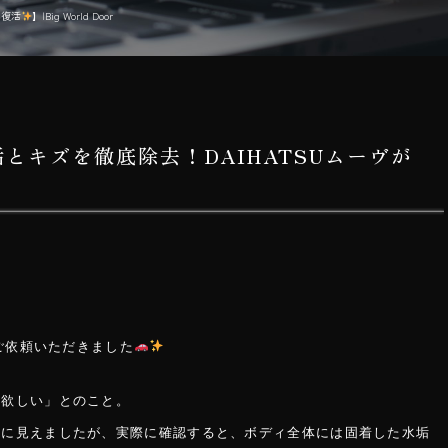
へ復活
】|Big World Door
とキズを徹底除去！DAIHATSUムーヴが
り
をご依頼いただきました
て欲しい」とのこと。
うに見えましたが、実際に確認すると、ボディ全体には固着した水垢