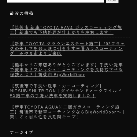
最近の投稿
【筑後市 新車TOYOTA RAV4 ガラスコーティング施
工】新車でも下地処理が仕上がりを左右します！
【新車 TOYOTA クラウンエステート施工】202ブラッ
クの美しさを最大限に引き出す三層ガラスコーティン
グ｜みやま市よりご来店
【熊本からご来店ありがとうございます】手洗い洗車
で愛車をリフレッシュ！コーティングを長持ちさせる
秘訣とは？｜筑後市 BigWorldDoor
【筑後市で手洗い洗車・カーコーティング】
MITSUBISHI TRITON｜ダイヤモンドメークワイルド
EX施工車の手洗い洗車を実施しました！
【新車TOYOTA AQUAに二層ガラスコーティング施
工】筑後市で新車コーティングならBigWorldDoorへ｜
美しさと耐久性を長期間キープ！
アーカイブ