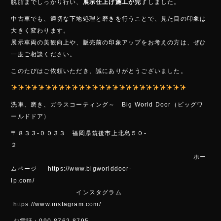
脱脂までしっかり行い、
展示仕上げ施工が完了
しました。
中古車でも、適切な下地処理と磨きを行うことで、見た目の印象は
大きく変わります。
展示車両の美観向上や、販売前の印象アップをお考えの方は、ぜひ
一度ご相談ください。
このたびはご依頼いただき、誠にありがとうございました。
洗車、磨き
、ガラスコーティング～ Big World Door（ビッグワ
ールドドア）
〒８３３-００３３ 福岡県筑後市上北島５０-
２
ホー
ムページ https://www.bigworlddoor-
lp.com/
インスタグラム
https://www.instagram.com/
お電話：090-8762-8795