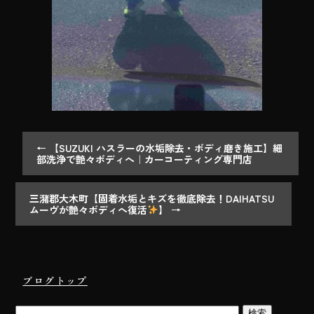
←
【SUZUKI ハスラーの水垢除去・ボディ磨き施工】細
部洗浄で艶々ボディへ｜カーコーティング専門店
三潴郡大木町【固着水垢とキズを徹底除去！DAIHATSU
ムーヴが艶々ボディへ復活
】
→
ブログトップ