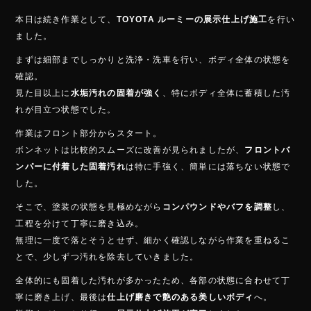
b
本日は続き作業として、
TOYOTA ルーミーの展示仕上げ施工
を行い
o
ました。
ok
まずは細部までしっかりと洗浄・洗車を行い、ボディ全体の状態を
確認。
見た目以上に
水垢汚れの固着が強く
、特にボディ全体に蓄積した汚
れが目立つ状態でした。
作業はフロント部分からスタート。
ボンネットは比較的スムーズに改善が見られましたが、
フロントバ
ンパーに付着した固着汚れ
は特に手強く、簡単には落ちない状態で
した。
そこで、塗装の状態を見極めながら
コンパウンドやバフを調整
し、
工程を分けて丁寧に磨き込み。
無理に一度で落とそうとせず、細かく確認しながら作業を重ねるこ
とで、少しずつ汚れを除去していきました。
全体的にも固着した汚れが多かったため、各部の状態に合わせて丁
寧に磨き上げ、最後は
仕上げ磨きで艶のある美しいボディ
へ。