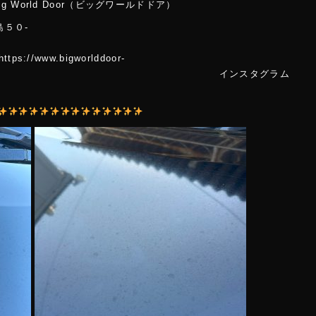
World Door（ビッグワールドドア）
島５０-
２
.bigworlddoor-
m/ インスタグラム