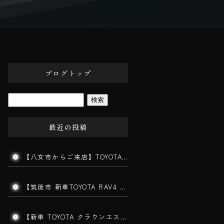
ブログトップ
最近の投稿
【八女市からご来店】TOYOTAヴォクシーの半年メンテナンス｜コーティングの水弾き・艶を復活
【筑後市 新車TOYOTA RAV4 ガラスコーティング施工】新車でも下地処理が仕上がりを左右します！
【新車 TOYOTA クラウンエステート施工】202ブラックの美しさを最大限に引き出す三層ガラスコーティング｜みやま市よりご来店