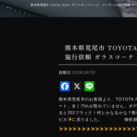
熊本県荒尾市 TOYOTA NOAH ダイヤモンドメーク・ワンダーEX施行依頼 ガラスコーティ
熊本県荒尾市 TOYOT
施行依頼 ガラスコーティン
投稿日
2025年2月27日
F
X
Li
ac
ne
熊本県荒尾市のお客様より、TO
e
ート。全く汚れが取れていません。ボ
b
ると202ブラック！何とかなるかな
ピカ
に戻りました。 御依頼あ
o
ok