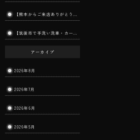
【熊本からご来店ありがとうございます】手洗い洗車で愛車をリフレッシュ！コーティングを長持ちさせる秘訣とは？｜筑後市 BigWorldDoor
【筑後市で手洗い洗車・カーコーティング】MITSUBISHI TRITON｜ダイヤモンドメークワイルドEX施工車の手洗い洗車を実施しました！
アーカイブ
2026年8月
2026年7月
2026年6月
2026年5月