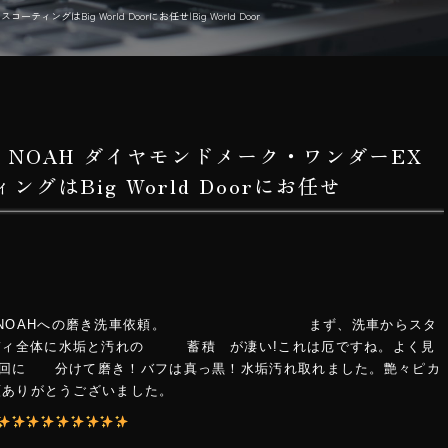
ングはBig World Doorにお任せ|Big World Door
A NOAH ダイヤモンドメーク・ワンダーEX
グはBig World Doorにお任せ
YOTA NOAHへの磨き洗車依頼。 まず、洗車からスタ
ディ全体に水垢と汚れの 蓄積 が凄い!これは厄ですね。よく見
？数回に 分けて磨き！バフは真っ黒！水垢汚れ取れました。艶々ピカ
りがとうございました。