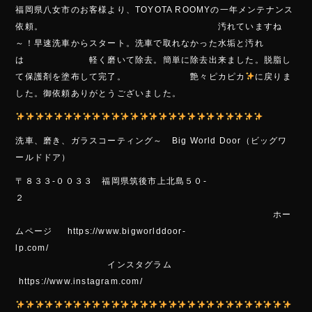
ac
ne
福岡県八女市のお客様より、TOYOTA ROOMYの一年メンテナンス
e
依頼。 汚れていますね
b
～！早速洗車からスタート。洗車で取れなかった水垢と汚れ
o
は 軽く磨いて除去。簡単に除去出来ました。脱脂し
て保護剤を塗布して完了。 艶々ピカピカ
に戻りま
ok
した。御依頼ありがとうございました。
洗車、磨き、ガラスコーティング～ Big World Door（ビッグワ
ールドドア）
〒８３３-００３３ 福岡県筑後市上北島５０-
２
ホー
ムページ https://www.bigworlddoor-
lp.com/
インスタグラム
https://www.instagram.com/