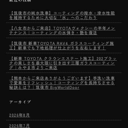
【筑後市の純水洗車】コーティングの撥水・滑水性能
を維持するために大切な「水」へのこだわり
【八女市からご来店】TOYOTAヴォクシーの半年メン
テナンス｜コーティングの水弾き・艶を復活
【筑後市 新車TOYOTA RAV4 ガラスコーティング施
工】新車でも下地処理が仕上がりを左右します！
【新車 TOYOTA クラウンエステート施工】202ブラッ
クの美しさを最大限に引き出す三層ガラスコーティン
グ｜みやま市よりご来店
【熊本からご来店ありがとうございます】手洗い洗車
で愛車をリフレッシュ！コーティングを長持ちさせる
秘訣とは？｜筑後市 BigWorldDoor
アーカイブ
2026年8月
2026年7月