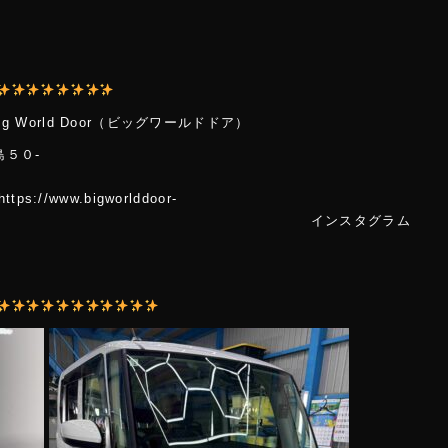
 World Door（ビッグワールドドア）
島５０-
２
.bigworlddoor-
m/ インスタグラム