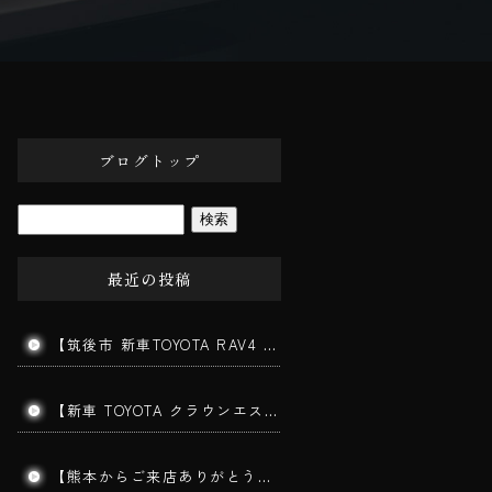
ブログトップ
最近の投稿
【筑後市 新車TOYOTA RAV4 ガラスコーティング施工】新車でも下地処理が仕上がりを左右します！
【新車 TOYOTA クラウンエステート施工】202ブラックの美しさを最大限に引き出す三層ガラスコーティング｜みやま市よりご来店
【熊本からご来店ありがとうございます】手洗い洗車で愛車をリフレッシュ！コーティングを長持ちさせる秘訣とは？｜筑後市 BigWorldDoor