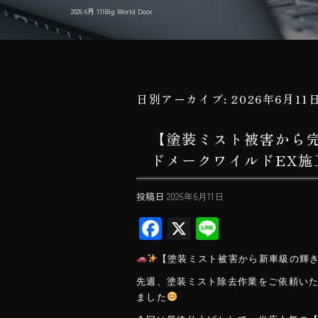
2026 6月 11|Big World Door
日別アーカイブ:
2026年6月11
【塗装ミスト被害から完
ドメークワイルドEX
投稿日
2026年6月11日
F
X
Li
ac
ne
【塗装ミスト被害から新車級の輝きへ
e
先週、塗装ミスト除去作業をご依頼いただ
b
ました