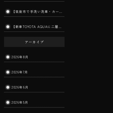
【筑後市で手洗い洗車・カーコーティング】MITSUBISHI TRITON｜ダイヤモンドメークワイルドEX施工車の手洗い洗車を実施しました！
【新車TOYOTA AQUAに二層ガラスコーティング施工】筑後市で新車コーティングならBigWorldDoorへ｜美しさと耐久性を長期間キープ！
アーカイブ
2026年8月
2026年7月
2026年6月
2026年5月