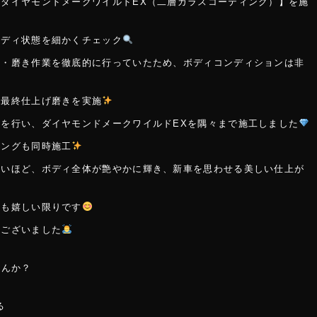
ダイヤモンドメークワイルドEX（二層ガラスコーティング）】を施
ボディ状態を細かくチェック
理・磨き作業を徹底的に行っていたため、ボディコンディションは非
、最終仕上げ磨きを実施
を行い、ダイヤモンドメークワイルドEXを隅々まで施工しました
ィングも同時施工
ないほど、ボディ全体が艶やかに輝き、新車を思わせる美しい仕上が
ちも嬉しい限りです
うございました
せんか？
る