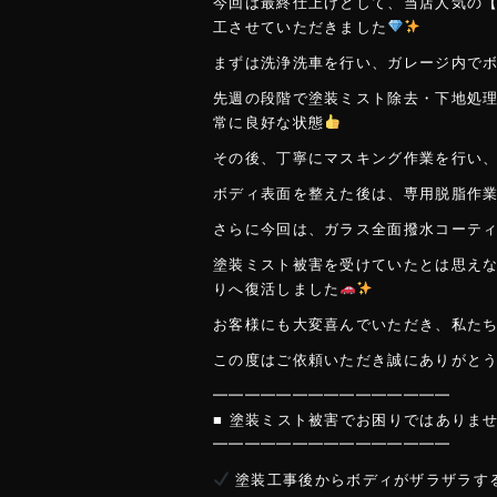
o
今回は最終仕上げとして、当店人気の【
ok
工させていただきました
まずは洗浄洗車を行い、ガレージ内で
先週の段階で塗装ミスト除去・下地処
常に良好な状態
その後、丁寧にマスキング作業を行い
ボディ表面を整えた後は、専用脱脂作業
さらに今回は、ガラス全面撥水コーテ
塗装ミスト被害を受けていたとは思え
りへ復活しました
お客様にも大変喜んでいただき、私た
この度はご依頼いただき誠にありがと
━━━━━━━━━━━━━━━
■ 塗装ミスト被害でお困りではありま
━━━━━━━━━━━━━━━
塗装工事後からボディがザラザラす