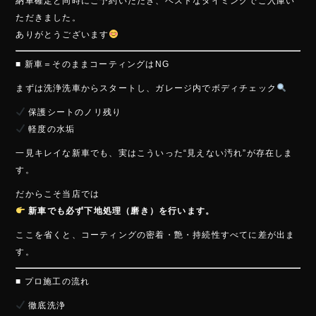
ok
納車確定と同時にご予約いただき、ベストなタイミングでご入庫い
ただきました。
ありがとうございます
■ 新車＝そのままコーティングはNG
まずは洗浄洗車からスタートし、ガレージ内でボディチェック
保護シートのノリ残り
軽度の水垢
一見キレイな新車でも、実はこういった“見えない汚れ”が存在しま
す。
だからこそ当店では
新車でも必ず下地処理（磨き）を行います。
ここを省くと、コーティングの密着・艶・持続性すべてに差が出ま
す。
■ プロ施工の流れ
徹底洗浄