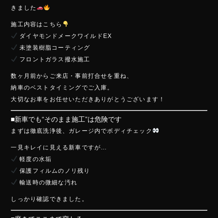
e
きました
b
施工内容はこちら
o
ダイヤモンドメークワイルドEX
ok
未塗装樹脂コーティング
フロントガラス撥水施工
数ヶ月前からご来店・事前打合せを重ね、
納車のベストタイミングでご入庫。
大切なお車をお任せいただきありがとうございます！
■新車でも“そのまま施工”は危険です
まずは徹底洗浄後、ガレージ内でボディチェック
一見キレイに見える新車ですが…
軽度の水垢
保護フィルムのノリ残り
輸送時の微細な汚れ
しっかり確認できました。