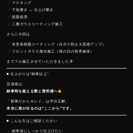
マスキング
下地磨き → 仕上げ磨き
脱脂処理
二層ガラスコーティング施工
さらに今回は
未塗装樹脂コーティング（白ボケ防止＆質感アップ）
フロントガラス撥水施工（雨の日の視界確保）
までフル施工させていただきました
■ 仕上がりは“納車以上”
完成後は…
納車時を超える艶と透明感へ
「新車だからキレイ」は半分正解。
本当に差が出るのは“ここから”です。
■ こんな方はご相談ください
納車前にしっかり仕上げたい