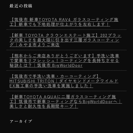
最近の投稿
【筑後市 新車TOYOTA RAV4 ガラスコーティング施
工】新車でも下地処理が仕上がりを左右します！
【新車 TOYOTA クラウンエステート施工】202ブラッ
クの美しさを最大限に引き出す三層ガラスコーティン
グ｜みやま市よりご来店
【熊本からご来店ありがとうございます】手洗い洗車
で愛車をリフレッシュ！コーティングを長持ちさせる
秘訣とは？｜筑後市 BigWorldDoor
【筑後市で手洗い洗車・カーコーティング】
MITSUBISHI TRITON｜ダイヤモンドメークワイルド
EX施工車の手洗い洗車を実施しました！
【新車TOYOTA AQUAに二層ガラスコーティング施
工】筑後市で新車コーティングならBigWorldDoorへ｜
美しさと耐久性を長期間キープ！
アーカイブ