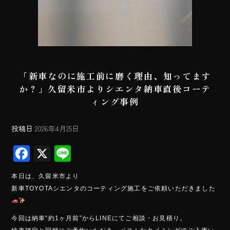
「新車なのに施工前に磨く理由、知ってます
か？」久留米市よりシエンタ納車直後コーテ
ィング事例
投稿日
2026年4月25日
F
X
Li
ac
ne
本日は、久留米市より
e
新車TOYOTAシエンタのコーティング施工をご依頼いただきました
b
o
今回は納車“約1ヶ月前”からLINEにてご相談・お見積り。