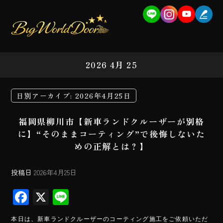
2026 4月 25
日別アーカイブ:
2026年4月25日
福岡県柳川市【新車ランドクルーザーが別格
に】“そのままコーティング”で後悔しないた
めの正解とは？】
投稿日
2026年4月25日
F
X
Li
ac
ne
本日は、新車ランドクルーザーのコーティング施工をご依頼いただ