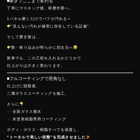
■磨きでここまで変わる
丁寧にマスキング後、研磨作業へ。
1パネル磨くだけでバフが汚れる＝
“見えない汚れが確実に存在している証拠”
そして磨き後は…
艶・映り込みが明らかに別次元へ
新車でも、この工程を入れるかどうかで
仕上がりは大きく変わります。
■フルコーティングで死角なし
仕上げに脱脂後、
二層ガラスコーティングを施工。
さらに
全面ガラス撥水
未塗装樹脂専用コーティング
ボディ・ガラス・樹脂すべてを保護し、
“トータルで美しい状態”を完成させました