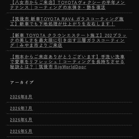
【八女市からご来店】TOYOTAヴォクシーの半年メン
テナンス｜コーティングの水弾き・艶を復活
【筑後市 新車TOYOTA RAV4 ガラスコーティング施
工】新車でも下地処理が仕上がりを左右します！
【新車 TOYOTA クラウンエステート施工】202ブラッ
クの美しさを最大限に引き出す三層ガラスコーティン
グ｜みやま市よりご来店
【熊本からご来店ありがとうございます】手洗い洗車
で愛車をリフレッシュ！コーティングを長持ちさせる
秘訣とは？｜筑後市 BigWorldDoor
アーカイブ
2026年8月
2026年7月
2026年6月
2026年5月