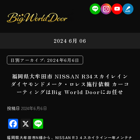
2024 6月 06
日別アーカイブ:
2024年6月6日
福岡県大牟田市 NISSAN R34スカイレイン
ダイヤモンドメーク・ロレス施行依頼 カーコ
ーティングはBig World Doorにお任せ
投稿日
2024年6月6日
F
X
Li
ac
ne
福岡県大牟田市N様から、NISSAN R３４スカイライン一年メンテナ