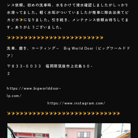
e
ンス依頼。初めの洗車時、水をかけて滑水確認しましたがしっかり
b
水滑ってました。軽く水垢がついていましたが簡単に除去出来てピ
o
カピカ
になりました。引き続き、メンテナンス依頼お待ちしてま
す。ありがとうございました。
ok
洗車、磨き、コーティング～ Big World Door（ビッグワールドド
ア）
〒８３３-００３３ 福岡県筑後市上北島５０-
２
https://www.bigworlddoor-
lp.com/
https://www.instagram.com/