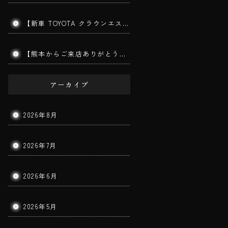
【新車 TOYOTA クラウンエステート施工】202ブラックの美しさを最大限に引き出す三層ガラスコーティング｜みやま市よりご来店
【熊本からご来店ありがとうございます】手洗い洗車で愛車をリフレッシュ！コーティングを長持ちさせる秘訣とは？｜筑後市 BigWorldDoor
アーカイブ
2026年8月
2026年7月
2026年6月
2026年5月