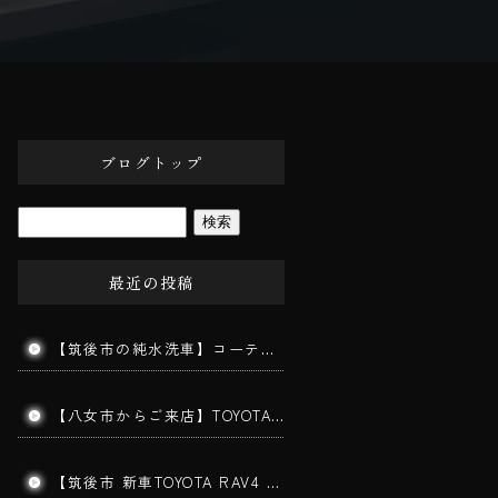
ブログトップ
最近の投稿
【筑後市の純水洗車】コーティングの撥水・滑水性能を維持するために大切な「水」へのこだわり
【八女市からご来店】TOYOTAヴォクシーの半年メンテナンス｜コーティングの水弾き・艶を復活
【筑後市 新車TOYOTA RAV4 ガラスコーティング施工】新車でも下地処理が仕上がりを左右します！