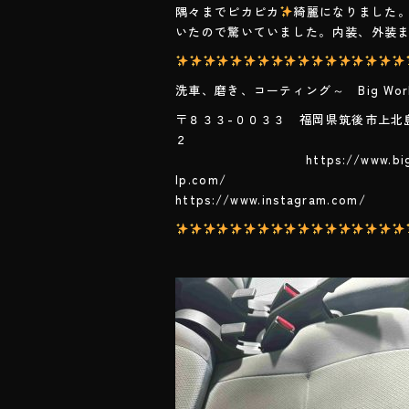
隅々までピカピカ
綺麗になりました
o
いたので驚いていました。内装、外装
ok
洗車、磨き、コーティング～ Big Wor
〒８３３-００３３ 福岡県筑後市上北
https://www.bigwor
lp.
https://www.instagram.com/