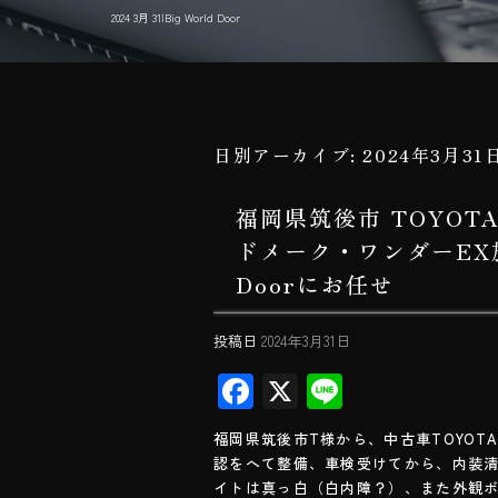
2024 3月 31|Big World Door
日別アーカイブ:
2024年3月31
福岡県筑後市 TOYO
ドメーク・ワンダーEX施
Doorにお任せ
投稿日
2024年3月31日
F
X
Li
ac
ne
福岡県筑後市T様から、中古車TOYO
e
認をへて整備、車検受けてから、内装
b
イトは真っ白（白内障？）、また外観