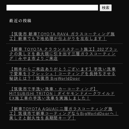
最近の投稿
【筑後市 新車TOYOTA RAV4 ガラスコーティング施
工】新車でも下地処理が仕上がりを左右します！
【新車 TOYOTA クラウンエステート施工】202ブラッ
クの美しさを最大限に引き出す三層ガラスコーティン
グ｜みやま市よりご来店
【熊本からご来店ありがとうございます】手洗い洗車
で愛車をリフレッシュ！コーティングを長持ちさせる
秘訣とは？｜筑後市 BigWorldDoor
【筑後市で手洗い洗車・カーコーティング】
MITSUBISHI TRITON｜ダイヤモンドメークワイルド
EX施工車の手洗い洗車を実施しました！
【新車TOYOTA AQUAに二層ガラスコーティング施
工】筑後市で新車コーティングならBigWorldDoorへ｜
美しさと耐久性を長期間キープ！