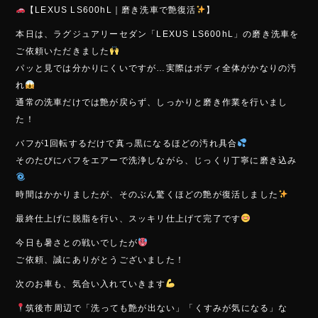
ac
ne
【LEXUS LS600hL｜磨き洗車で艶復活
】
e
本日は、ラグジュアリーセダン「LEXUS LS600hL」の磨き洗車を
b
ご依頼いただきました
o
パッと見では分かりにくいですが…実際はボディ全体がかなりの汚
ok
れ
通常の洗車だけでは艶が戻らず、しっかりと磨き作業を行いまし
た！
バフが1回転するだけで真っ黒になるほどの汚れ具合
そのたびにバフをエアーで洗浄しながら、じっくり丁寧に磨き込み
時間はかかりましたが、そのぶん驚くほどの艶が復活しました
最終仕上げに脱脂を行い、スッキリ仕上げて完了です
今日も暑さとの戦いでしたが
ご依頼、誠にありがとうございました！
次のお車も、気合い入れていきます
筑後市周辺で「洗っても艶が出ない」「くすみが気になる」な