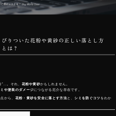
とは？|Big World Door
こびりついた花粉や黄砂の正しい落とし方
トとは？
粉”…。それ、
花粉や黄砂
かもしれません。
シミや塗装のダメージ
につながる厄介な存在です。
視点から、
花粉・黄砂を安全に落とす方法
と、
シミを防ぐコツ
をわか