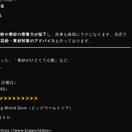
除去
止
花粉や黄砂の密着力が低下
し、洗車も格段にラクになります。当店で
の花粉・黄砂対策のアドバイス
も行っております。
まった」「黄砂がひどくて心配」など、
い。
！
日：日曜日）
95）
i
g Wo
rld Door（ビッグワールドドア）
島５０-
２
.bigworlddoor-