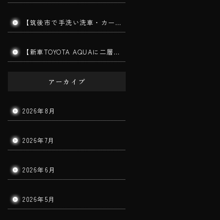
【筑後市で手洗い洗車・カーコーティング】MITSUBISHI TRITON｜ダイヤモンドメークワイルドEX施工車の手洗い洗車を実施しました！
【新車TOYOTA AQUAに二層ガラスコーティング施工】筑後市で新車コーティングならBigWorldDoorへ｜美しさと耐久性を長期間キープ！
アーカイブ
2026年8月
2026年7月
2026年6月
2026年5月