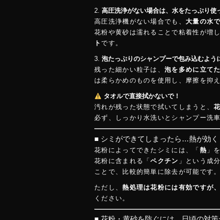
2.
高圧洗浄がない場合は、水をたっぷり使
高圧洗浄機がない場合でも、
大量の水
花粉や黄砂は濡れることで粘着性が増
ト
です。
3.
泡たっぷりのシャンプーで包み込むよう
残った細かい粒子は、
泡を多めに立て
は柔らかめのものを使用し、摩擦を抑
タオルで直接拭かないで！
汚れが残った状態で拭いてしまうと、
必ず、しっかり水洗いとシャンプー洗
■ シミができてしまったら…熱が効く
花粉によってできたシミには、「
熱
」
花粉に含まれる「
ペクチン
」という成
ことで、比較的簡単に除去が可能です
ただし、
熱処理は花粉には有効ですが
ください。
■ 花粉・黄砂を防ぐには、日頃の対