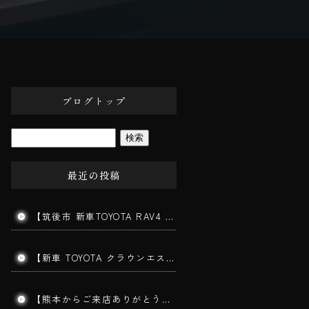
ブログトップ
最近の投稿
【筑後市 新車TOYOTA RAV4 ガラスコーティング施工】新車でも下地処理が仕上がりを左右します！
【新車 TOYOTA クラウンエステート施工】202ブラックの美しさを最大限に引き出す三層ガラスコーティング｜みやま市よりご来店
【熊本からご来店ありがとうございます】手洗い洗車で愛車をリフレッシュ！コーティングを長持ちさせる秘訣とは？｜筑後市 BigWorldDoor