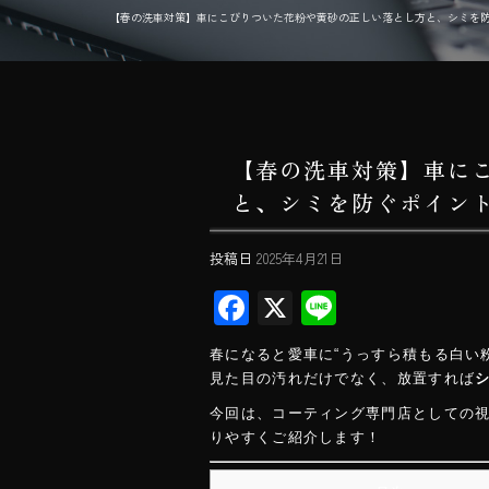
【春の洗車対策】車にこびりついた花粉や黄砂の正しい落とし方と、シミを防ぐポイント
【春の洗車対策】車に
と、シミを防ぐポイン
投稿日
2025年4月21日
F
X
Li
ac
ne
春になると愛車に“うっすら積もる白い
e
見た目の汚れだけでなく、放置すれば
b
今回は、コーティング専門店としての
o
りやすくご紹介します！
ok