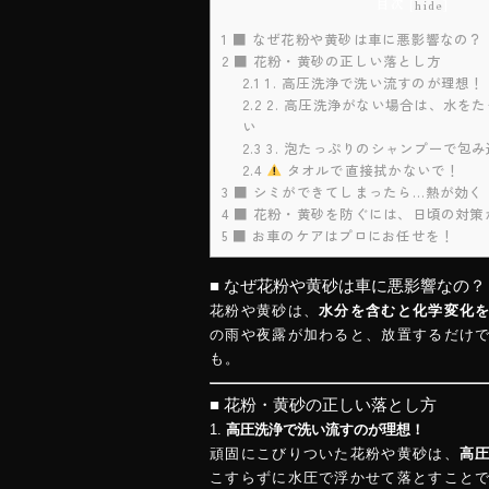
目次
[
hide
]
1
■ なぜ花粉や黄砂は車に悪影響なの？
2
■ 花粉・黄砂の正しい落とし方
2.1
1. 高圧洗浄で洗い流すのが理想！
2.2
2. 高圧洗浄がない場合は、水を
い
2.3
3. 泡たっぷりのシャンプーで包
2.4
タオルで直接拭かないで！
3
■ シミができてしまったら…熱が効く
4
■ 花粉・黄砂を防ぐには、日頃の対策
5
■ お車のケアはプロにお任せを！
■ なぜ花粉や黄砂は車に悪影響なの？
花粉や黄砂は、
水分を含むと化学変化
の雨や夜露が加わると、放置するだけ
も。
■ 花粉・黄砂の正しい落とし方
1.
高圧洗浄で洗い流すのが理想！
頑固にこびりついた花粉や黄砂は、
高
こすらずに水圧で浮かせて落とすこと