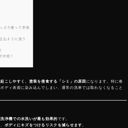
たっぷり使って手洗
み込むように洗う
！
が大切！
を起こしやすく、塗装を侵食する「シミ」の原因
になります。特に春
でボディ表面に染み込んでしまい、通常の洗車では取れなくなること
圧洗浄機での水洗いが最も効果的
です。
で、
ボディにキズをつけるリスクを減らせます
。