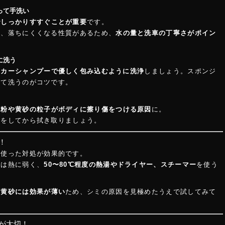
って手洗い
でしっかりすすぐことが重要
です。
し、落ちにくくなる性質があるため、
水の量と洗車の丁寧さがポイン
に洗う
たカーシャンプーで優しく包み込むように洗浄
しましょう。スポンジ
えて洗うのがコツです。
花粉や黄砂の粒子がボディに擦り傷をつける原因
に。
車をしてから拭き取りましょう。
！
を使った対処が効果的です。
分は熱に弱く、
50〜80℃程度の熱湯やドライヤー、スチーマー
を使う
。
、黄砂には効果が薄い
ため、シミの原因を見極めたうえで試してみて
策が大切！