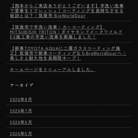
【熊本からご来店ありがとうございます】手洗い洗車
で愛車をリフレッシュ！コーティングを長持ちさせる
秘訣とは？｜筑後市 BigWorldDoor
【筑後市で手洗い洗車・カーコーティング】
MITSUBISHI TRITON｜ダイヤモンドメークワイルド
EX施工車の手洗い洗車を実施しました！
【新車TOYOTA AQUAに二層ガラスコーティング施
工】筑後市で新車コーティングならBigWorldDoorへ｜
美しさと耐久性を長期間キープ！
ホームページをリニューアルしました。
アーカイブ
2026年8月
2026年7月
2026年6月
2026年5月