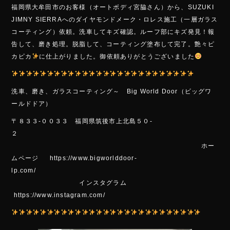
ac
ne
福岡県大牟田市のお客様（オートボディ宮脇さん）から、SUZUKI
e
JIMNY SIERRAへのダイヤモンドメーク・ロレス施工（一層ガラス
b
コーティング）依頼。洗車してキズ確認。ルーフ部にキズ発見！報
o
告して、磨き処理。脱脂して、コーティング塗布して完了。艶々ピ
カピカ
に仕上がりました。御依頼ありがとうございました
ok
洗車、磨き、ガラスコーティング～ Bi
g Wo
rld Door（ビッグワ
ールドドア）
〒８３３-００３３ 福岡県筑後市上北島５０-
２
ホー
ムページ https://www.bigworlddoor-
lp.com/
インスタグラム
https://www.instagram.com/