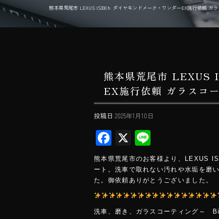
熊本県荒尾市 LEXUS IS300ｈ ダイヤモンドメーク・ワンダーEX施行依頼 ガラスコーティ
熊本県荒尾市 LEXUS
EX施行依頼 ガラスコーテ
投稿日
2025年1月10日
F
X
Li
ac
ne
熊本県荒尾市のお客様より、LEXUS 
e
ート。洗車で取れない汚れや水垢を磨
b
た。御依頼ありがとうございました。
o
ok
洗車、磨き、ガラスコーティング～ Big 