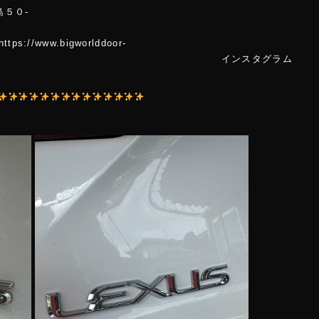
島５０-
２
.bigworlddoor-
m/ インスタグラム