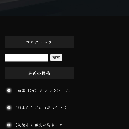
ブログトップ
最近の投稿
【新車 TOYOTA クラウンエステート施工】202ブラックの美しさを最大限に引き出す三層ガラスコーティング｜みやま市よりご来店
【熊本からご来店ありがとうございます】手洗い洗車で愛車をリフレッシュ！コーティングを長持ちさせる秘訣とは？｜筑後市 BigWorldDoor
【筑後市で手洗い洗車・カーコーティング】MITSUBISHI TRITON｜ダイヤモンドメークワイルドEX施工車の手洗い洗車を実施しました！