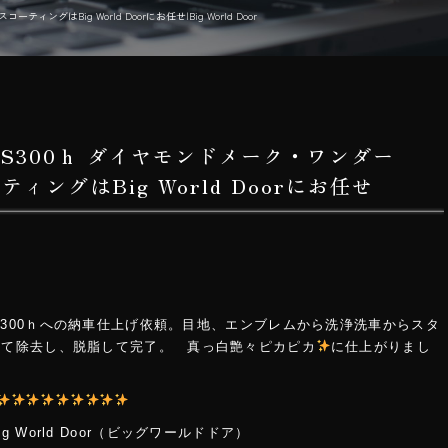
ングはBig World Doorにお任せ|Big World Door
 IS300ｈ ダイヤモンドメーク・ワンダー
ィングはBig World Doorにお任せ
IS300ｈへの納車仕上げ依頼。目地、エンブレムから洗浄洗車からスタ
いて除去し、脱脂して完了。 真っ白艶々ピカピカ
に仕上がりまし
World Door（ビッグワールドドア）