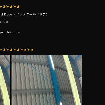
ld Door（ビッグワールドドア）
島５０-
２
lddoor-
com/