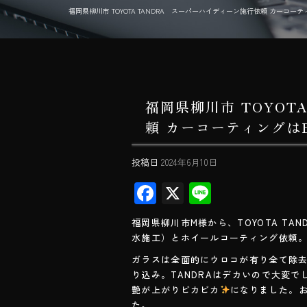
福岡県柳川市 TOYOTA TANDRA スーパーハイディーン施行依頼 カーコーティングはBig
福岡県柳川市 TOYOT
頼 カーコーティングはBi
投稿日
2024年6月10日
F
X
Li
ac
ne
福岡県柳川市M様から、TOYOTA T
e
水施工）とホイールコーティング依頼
b
ガラスは全面的にウロコが有り全て除
o
り込み。TANDRAはデカいので大変
艶が上がりビカビカ
になりました。
ok
た。