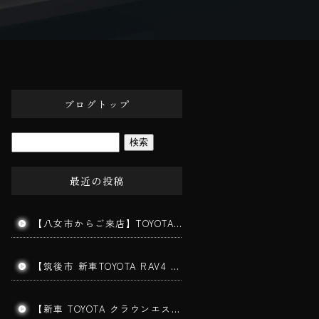
ブログトップ
最近の投稿
【八女市からご来店】TOYOTAヴォクシーの半年メンテナンス｜コーティングの水弾き・艶を復活
【筑後市 新車TOYOTA RAV4 ガラスコーティング施工】新車でも下地処理が仕上がりを左右します！
【新車 TOYOTA クラウンエステート施工】202ブラックの美しさを最大限に引き出す三層ガラスコーティング｜みやま市よりご来店