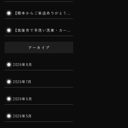
【熊本からご来店ありがとうございます】手洗い洗車で愛車をリフレッシュ！コーティングを長持ちさせる秘訣とは？｜筑後市 BigWorldDoor
【筑後市で手洗い洗車・カーコーティング】MITSUBISHI TRITON｜ダイヤモンドメークワイルドEX施工車の手洗い洗車を実施しました！
アーカイブ
2026年8月
2026年7月
2026年6月
2026年5月