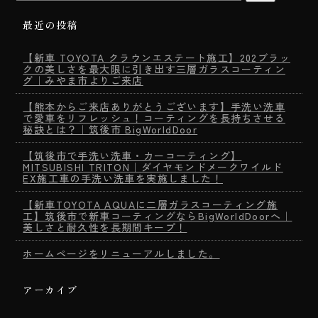
最近の投稿
【新車 TOYOTA クラウンエステート施工】202ブラッ
クの美しさを最大限に引き出す三層ガラスコーティン
グ｜みやま市よりご来店
【熊本からご来店ありがとうございます】手洗い洗車
で愛車をリフレッシュ！コーティングを長持ちさせる
秘訣とは？｜筑後市 BigWorldDoor
【筑後市で手洗い洗車・カーコーティング】
MITSUBISHI TRITON｜ダイヤモンドメークワイルド
EX施工車の手洗い洗車を実施しました！
【新車TOYOTA AQUAに二層ガラスコーティング施
工】筑後市で新車コーティングならBigWorldDoorへ｜
美しさと耐久性を長期間キープ！
ホームページをリニューアルしました。
アーカイブ