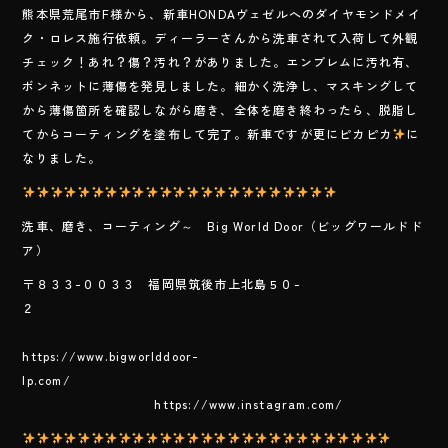
ac
ne
熊本県荒尾市F様から、新車HONDAヴェゼルへのダイヤモンドメイ
e
ク・ロレス施行依頼。ディーラーさんから洗車されて入荷して外観
b
チェック！あれ？傷？汚れ？がありました。エンブレムに汚れ有、
o
ボンネットに薄傷を発見しました。細かく洗浄し、マスキングして
から薄傷箇所を確認しながら磨き、全体を磨き終わったら、脱脂し
ok
てからコーティングを塗布して完了。新車ですが更にピカピカ
に
なりました。
洗車、磨き、コーティング～ Big World Door（ビッグワールドド
ア）
〒８３３-００３３ 福岡県筑後市上北島５０-
２
https://www.bigworlddoor-
lp.com/
https://www.instagram.com/