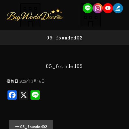
05_founded02
05_founded02
投稿日
2026年3月16日
F
X
Li
ac
ne
e
b
←
05_founded02