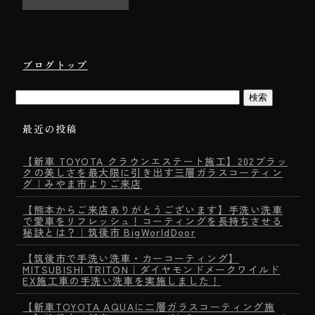
o
ok
ブログトップ
最近の投稿
【新車 TOYOTA クラウンエステート施工】202ブラッ
クの美しさを最大限に引き出す三層ガラスコーティン
グ｜みやま市よりご来店
【熊本からご来店ありがとうございます】手洗い洗車
で愛車をリフレッシュ！コーティングを長持ちさせる
秘訣とは？｜筑後市 BigWorldDoor
【筑後市で手洗い洗車・カーコーティング】
MITSUBISHI TRITON｜ダイヤモンドメークワイルド
EX施工車の手洗い洗車を実施しました！
【新車TOYOTA AQUAに二層ガラスコーティング施