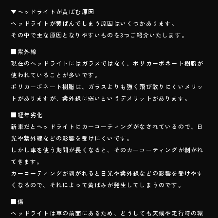
o
▼ヘッドライトが黄ばむ原因
ok
ヘッドライトが黄ばんでしまう原因はいくつかあります。
その中で主な原因となりやすいものを3つご紹介いたします。
■紫外線
現在のヘッドライトにはガラスではなく、ポリカーボネート樹脂が
使われていることが多いです。
ポリカーボネート樹脂は、ガラスよりも強く飛び散りにくいメリッ
トがありますが、紫外線に弱いというデメリットがあります。
■経年劣化
新車だとヘッドライトにカーコーティングがなされているので、日
光や紫外線などの影響を受けにくいです。
しかし車を使う期間が長くなると、そのカーコーティングが剥がれ
てきます。
カーコーティングが剥がれると日光や紫外線などの影響を受けやす
くなるので、それによって黄ばみが発生してしまうのです。
■傷
ヘッドライトは車の前面にあるため、どうしても天候や走行時の環