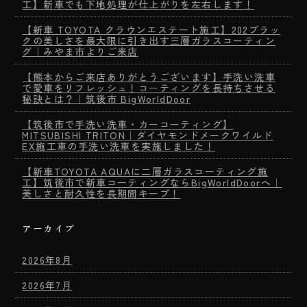
工】新車でも下地処理が仕上がりを左右します！
【新車 TOYOTA クラウンエステート施工】202ブラッ
クの美しさを最大限に引き出す三層ガラスコーティン
グ｜みやま市よりご来店
【熊本からご来店ありがとうございます】手洗い洗車
で愛車をリフレッシュ！コーティングを長持ちさせる
秘訣とは？｜筑後市 BigWorldDoor
【筑後市で手洗い洗車・カーコーティング】
MITSUBISHI TRITON｜ダイヤモンドメークワイルド
EX施工車の手洗い洗車を実施しました！
【新車TOYOTA AQUAに二層ガラスコーティング施
工】筑後市で新車コーティングならBigWorldDoorへ｜
美しさと耐久性を長期間キープ！
アーカイブ
2026年8月
2026年7月